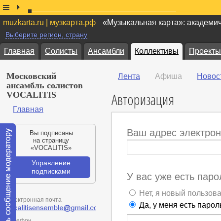
muzkarta.ru | музкарта.рф
«Музыкальная карта»: академи
Выберите регион, страну
Главная
Солисты
Ансамбли
Коллективы
Проекты
Московский
Лента
Афиша
Новос
ансамбль солистов
Авторизация
VOCALITIS
Главная
Ваш адрес электрон
Вы подписаны
на страницу
«VOCALITIS»
Управление
подписками
У вас уже есть паро
Нет, я новый пользов
Электронная почта
Да, у меня есть парол
Телефон