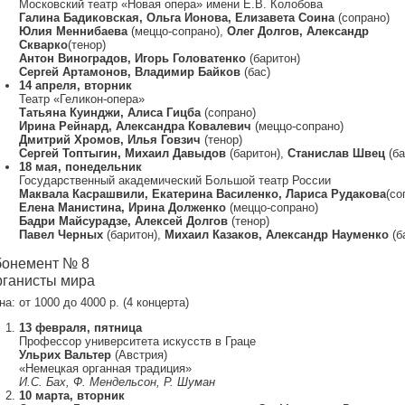
Московский театр «Новая опера» имени Е.В. Колобова
Галина Бадиковская, Ольга Ионова, Елизавета Соина
(сопрано)
Юлия Меннибаева
(меццо-сопрано),
Олег Долгов, Александр
Скварко
(тенор)
Антон Виноградов, Игорь Головатенко
(баритон)
Сергей Артамонов, Владимир Байков
(бас)
14 апреля, вторник
Театр «Геликон-опера»
Татьяна Куинджи, Алиса Гицба
(сопрано)
Ирина Рейнард, Александра Ковалевич
(меццо-сопрано)
Дмитрий Хромов, Илья Говзич
(тенор)
Сергей Топтыгин, Михаил Давыдов
(баритон),
Станислав Швец
(ба
18 мая, понедельник
Государственный академический Большой театр России
Маквала Касрашвили, Екатерина Василенко, Лариса Рудакова
(со
Елена Манистина, Ирина Долженко
(меццо-сопрано)
Бадри Майсурадзе, Алексей Долгов
(тенор)
Павел Черных
(баритон),
Михаил Казаков, Александр Науменко
(б
онемент № 8
ганисты мира
а: от 1000 до 4000 р. (4 концерта)
13 февраля, пятница
Профессор университета искусств в Граце
Ульрих Вальтер
(Австрия)
«Немецкая органная традиция»
И.С. Бах, Ф. Мендельсон, Р. Шуман
10 марта, вторник