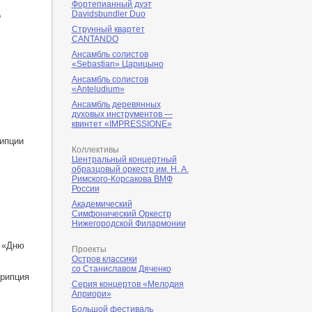
Фортепианный дуэт
Davidsbundler Duo
о
Струнный квартет
CANTANDO
Ансамбль солистов
«Sebastian» Царицыно
Ансамбль солистов
«Anteludium»
Ансамбль деревянных
духовых инструментов —
квинтет «IMPRESSIONE»
рипции
Коллективы
Центральный концертный
образцовый оркестр им. Н. А.
Римского-Корсакова ВМФ
России
Академический
Симфонический Оркестр
Нижегородской Филармонии
в «Дню
Проекты
Остров классики
со Станиславом Дяченко
крипция
Серия концертов «Мелодия
Априори»
Большой фестиваль