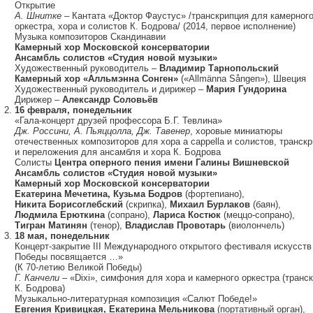
Открытие
А. Шнитке
– Кантата «Доктор Фаустус» /транскрипция для камерног
оркестра, хора и солистов К. Бодрова/ (2014, первое исполнение)
Музыка композиторов Скандинавии
Камерный хор Московской консерватории
Ансамбль солистов «Студия новой музыки»
Художественный руководитель –
Владимир Тарнопольский
Камерный хор «Алльмэнна Сонген»
(«Allmänna Sången»), Швеция
Художественный руководитель и дирижер –
Мария Гундорина
Дирижер –
Александр Соловьёв
16 февраля, понедельник
«Гала-концерт друзей профессора Б.Г. Тевлина»
Дж. Россини, А. Пьяццолла, Дж. Тавенер
, хоровые миниатюры
отечественных композиторов для хора a cappella и солистов, транск
и переложения для ансамбля и хора К. Бодрова
Солисты
Центра оперного пения имени Галины Вишневской
Ансамбль солистов «Студия новой музыки»
Камерный хор Московской консерватории
Екатерина Мечетина, Кузьма Бодров
(фортепиано),
Никита Борисоглебский
(скрипка),
Михаил Бурлаков
(баян),
Людмила Ерюткина
(сопрано),
Лариса Костюк
(меццо-сопрано),
Тигран Матинян
(тенор),
Владислав Провотарь
(виолончель)
18 мая, понедельник
Концерт-закрытие III Международного открытого фестиваля искусст
Победы посвящается …»
(К 70-летию Великой Победы)
Г. Канчели
– «Dixi», симфония для хора и камерного оркестра (транс
К. Бодрова)
Музыкально-литературная композиция «Салют Победе!»
Евгения Кривицкая, Екатерина Мельникова
(портативный орган),