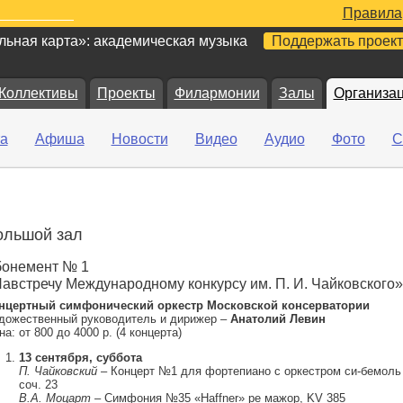
Правила
ьная карта»: академическая музыка
Поддержать проект
Коллективы
Проекты
Филармонии
Залы
Организа
а
Афиша
Новости
Видео
Аудио
Фото
С
ольшой зал
онемент № 1
австречу Международному конкурсу им. П. И. Чайковского»
нцертный симфонический оркестр Московской консерватории
дожественный руководитель и дирижер –
Анатолий Левин
а: от 800 до 4000 р. (4 концерта)
13 сентября, суббота
П. Чайковский
– Концерт №1 для фортепиано с оркестром си-бемоль
соч. 23
В.А. Моцарт
– Симфония №35 «Haffner» ре мажор, KV 385