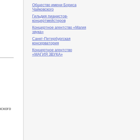
Общество имени Бориса
Чайковского
Гильдия пианистов-
концертмейстеров
Концертное агентство «Магия
звука»
Санкт-Петербургская
консерватория
Концертное агентство
«МАГИЯ ЗВУКА»
вского