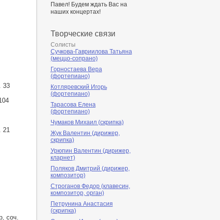
Павел! Будем ждать Вас на
наших концертах!
Творческие связи
Солисты
Сучкова-Гавриилова Татьяна
(меццо-сопрано)
Горностаева Вера
(фортепиано)
 33
Котляревский Игорь
(фортепиано)
104
Тарасова Елена
(фортепиано)
Чумаков Михаил (скрипка)
 21
Жук Валентин (дирижер,
скрипка)
Урюпин Валентин (дирижер,
кларнет)
Поляков Дмитрий (дирижер,
композитор)
Строганов Федор (клавесин,
композитор, орган)
Петрунина Анастасия
(скрипка)
, соч.