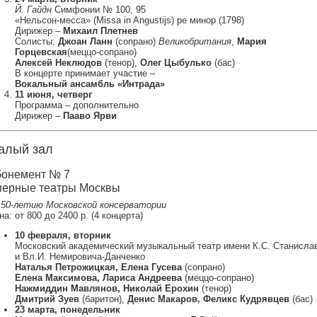
Й. Гайдн
Симфонии № 100, 95
«Нельсон-месса» (Missa in Angustijs) ре минор (1798)
Дирижер –
Михаил Плетнев
Солисты:
Джоан Ланн
(сопрано)
Великобритания
,
Мария
Горцевская
(меццо-сопрано)
Алексей Неклюдов
(тенор),
Олег Цыбулько
(бас)
В концерте принимает участие –
Вокальный ансамбль «Интрада»
11 июня, четверг
Программа – дополнительно
Дирижер –
Пааво Ярви
алый зал
онемент № 7
ерные театры Москвы
150-летию Московской консерватории
а: от 800 до 2400 р. (4 концерта)
10 февраля, вторник
Московский академический музыкальный театр имени К.С. Станисла
и Вл.И. Немировича-Данченко
Наталья Петрожицкая, Елена Гусева
(сопрано)
Елена Максимова, Лариса Андреева
(меццо-сопрано)
Нажмиддин Мавлянов, Николай Ерохин
(тенор)
Дмитрий Зуев
(баритон),
Денис Макаров, Феликс Кудрявцев
(бас)
23 марта, понедельник