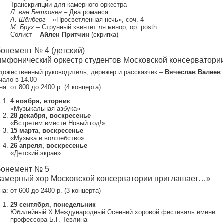
Транскрипции для камерного оркестра
Л. ван Бетховен
– Два романса
А. Шёнберг
– «Просветленная ночь», соч. 4
М. Брух
– Струнный квинтет ля минор, op. posth.
Солист –
Айлен Притчин
(скрипка)
онемент № 4 (детский)
мфонический оркестр студентов Московской консерватори
дожественный руководитель, дирижер и рассказчик –
Вячеслав Валеев
чало в 14.00
а: от 800 до 2400 р. (4 концерта)
4 ноября, вторник
«Музыкальная азбука»
28 декабря, воскресенье
«Встретим вместе Новый год!»
15 марта, воскресенье
«Музыка и волшебство»
26 апреля, воскресенье
«Детский экран»
онемент № 5
амерный хор Московской консерватории приглашает…»
а: от 600 до 2400 р. (3 концерта)
29 сентября, понедельник
Юбилейный X Международный Осенний хоровой фестиваль имени
профессора Б.Г. Тевлина