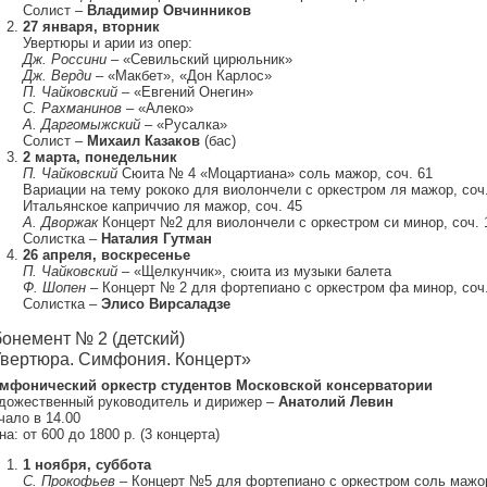
Солист –
Владимир Овчинников
27 января, вторник
Увертюры и арии из опер:
Дж. Россини
– «Севильский цирюльник»
Дж. Верди
– «Макбет», «Дон Карлос»
П. Чайковский
– «Евгений Онегин»
С. Рахманинов
– «Алеко»
А. Даргомыжский
– «Русалка»
Солист –
Михаил Казаков
(бас)
2 марта, понедельник
П. Чайковский
Сюита № 4 «Моцартиана» соль мажор, соч. 61
Вариации на тему рококо для виолончели с оркестром ля мажор, соч.
Итальянское каприччио ля мажор, соч. 45
А. Дворжак
Концерт №2 для виолончели с оркестром си минор, соч. 
Солистка –
Наталия Гутман
26 апреля, воскресенье
П. Чайковский
– «Щелкунчик», сюита из музыки балета
Ф. Шопен
– Концерт № 2 для фортепиано с оркестром фа минор, соч.
Солистка –
Элисо Вирсаладзе
онемент № 2 (детский)
вертюра. Симфония. Концерт»
мфонический оркестр студентов Московской консерватории
дожественный руководитель и дирижер –
Анатолий Левин
чало в 14.00
а: от 600 до 1800 р. (3 концерта)
1 ноября, суббота
С. Прокофьев
– Концерт №5 для фортепиано с оркестром соль мажор