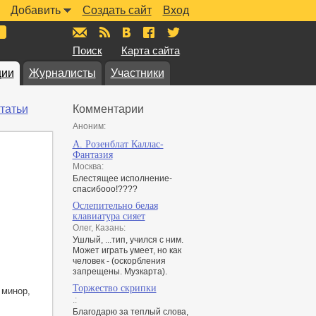
Добавить
Создать сайт
Вход
mail@muzkarta.ru
RSS
vk.com/muzkarta
fb.com/muzkarta
twitter.com/muzkarta
Поиск
Карта сайта
ции
Журналисты
Участники
татьи
Комментарии
Аноним:
А. Розенблат Каллас-
Фантазия
Москва:
Блестящее исполнение-
спасибооо!????
Ослепительно белая
клавиатура сияет
Олег, Казань:
Ушлый, ...тип, учился с ним.
Может играть умеет, но как
человек - (оскорбления
запрещены. Музкарта).
Торжество скрипки
 минор,
.:
Благодарю за теплый слова,