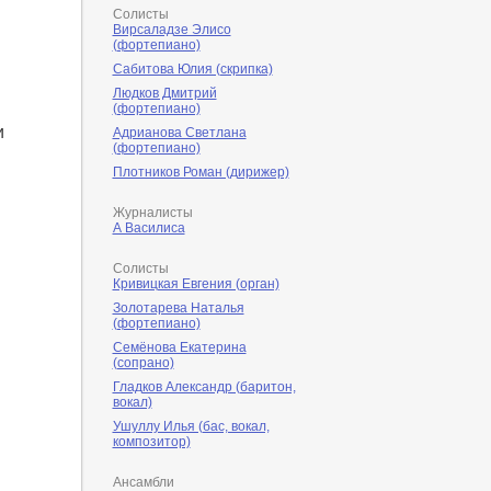
Солисты
Вирсаладзе Элисо
(фортепиано)
Сабитова Юлия (скрипка)
Людков Дмитрий
(фортепиано)
и
Адрианова Светлана
(фортепиано)
Плотников Роман (дирижер)
Журналисты
А Василиса
Солисты
Кривицкая Евгения (орган)
Золотарева Наталья
(фортепиано)
Семёнова Екатерина
(сопрано)
Гладков Александр (баритон,
вокал)
Ушуллу Илья (бас, вокал,
композитор)
Ансамбли