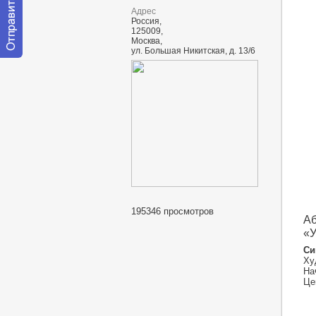
Адрес
Россия,
125009,
Москва,
ул. Большая Никитская, д. 13/6
Отправить
сообщение
модератору
195346 просмотров
Аб
«У
Си
Ху
На
Цен