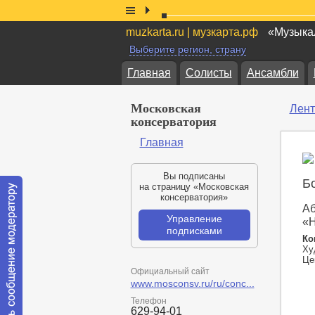
muzkarta.ru | музкарта.рф
«Музыкал
Выберите регион, страну
Главная
Солисты
Ансамбли
Московская
Лент
консерватория
Главная
Вы подписаны
Б
на страницу «Московская
консерватория»
Аб
Управление
«Н
подписками
Ко
Ху
Цен
Официальный сайт
www.mosconsv.ru/ru/conc...
Телефон
629-94-01