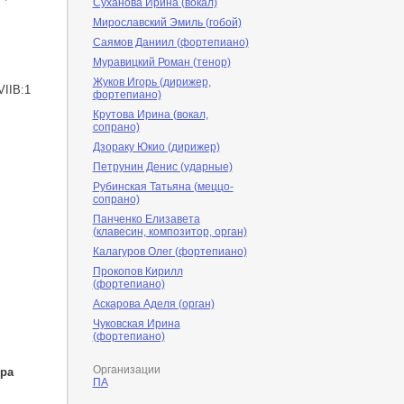
Суханова Ирина (вокал)
Мирославский Эмиль (гобой)
Саямов Даниил (фортепиано)
Муравицкий Роман (тенор)
Жуков Игорь (дирижер,
IIB:1
фортепиано)
Крутова Ирина (вокал,
сопрано)
Дзораку Юкио (дирижер)
Петрунин Денис (ударные)
Рубинская Татьяна (меццо-
сопрано)
Панченко Елизавета
(клавесин, композитор, орган)
Калагуров Олег (фортепиано)
Прокопов Кирилл
(фортепиано)
Аскарова Аделя (орган)
Чуковская Ирина
(фортепиано)
Организации
дра
ПА