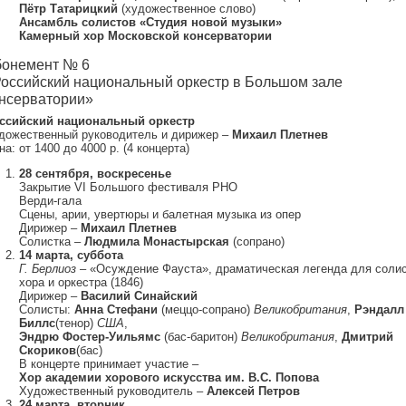
Пётр Татарицкий
(художественное слово)
Ансамбль солистов «Студия новой музыки»
Камерный хор Московской консерватории
онемент № 6
оссийский национальный оркестр в Большом зале
нсерватории»
ссийский национальный оркестр
дожественный руководитель и дирижер –
Михаил Плетнев
а: от 1400 до 4000 р. (4 концерта)
28 сентября, воскресенье
Закрытие VI Большого фестиваля РНО
Верди-гала
Сцены, арии, увертюры и балетная музыка из опер
Дирижер –
Михаил Плетнев
Солистка –
Людмила Монастырская
(сопрано)
14 марта, суббота
Г. Берлиоз
– «Осуждение Фауста», драматическая легенда для солис
хора и оркестра (1846)
Дирижер –
Василий Синайский
Солисты:
Анна Стефани
(меццо-сопрано)
Великобритания
,
Рэндалл
Биллс
(тенор)
США
,
Эндрю Фостер-Уильямс
(бас-баритон)
Великобритания
,
Дмитрий
Скориков
(бас)
В концерте принимает участие –
Хор академии хорового искусства им. В.С. Попова
Художественный руководитель –
Алексей Петров
24 марта, вторник