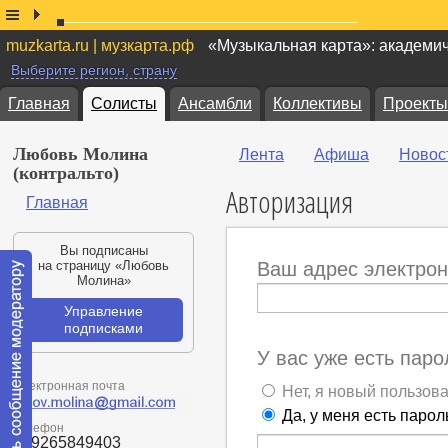
muzkarta.ru | музкарта.рф
«Музыкальная карта»: академи
Выберите регион, страну
Главная
Солисты
Ансамбли
Коллективы
Проекты
Любовь Молина
Лента
Афиша
Новос
(контральто)
Авторизация
Главная
Вы подписаны
на страницу «Любовь
Ваш адрес электрон
Молина»
Управление
подписками
У вас уже есть паро
Электронная почта
Нет, я новый пользов
Да, у меня есть парол
Телефон
+79265849403