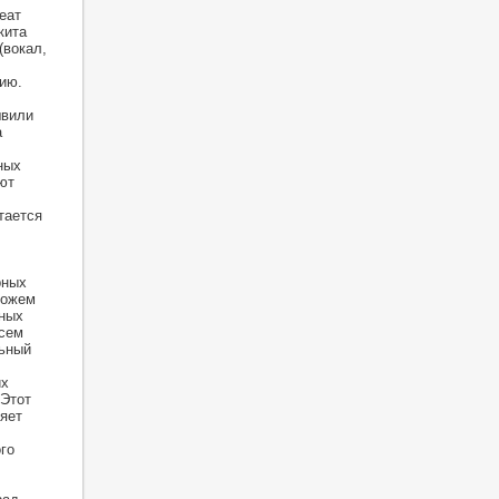
еат
кита
(вокал,
ию.
швили
а
ных
ют
тается
рных
можем
ных
всем
льный
их
 Этот
яет
го