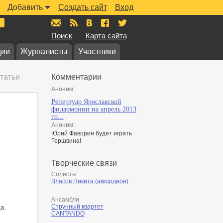
Добавить
Создать сайт
Вход
mail@muzkarta.ru
RSS
vk.com/muzkarta
fb.com/muzkarta
twitter.com/muzkarta
Поиск
Карта сайта
ции
Журналисты
Участники
татьи
Комментарии
Аноним:
Репертуар Ярославской
филармонии на апрель 2013
го...
Аноним:
Юрий Фаворин будет играть
Гершвина!
Творческие связи
Солисты
Власов Никита (аккордеон)
Ансамбли
Струнный квартет
а.
CANTANDO