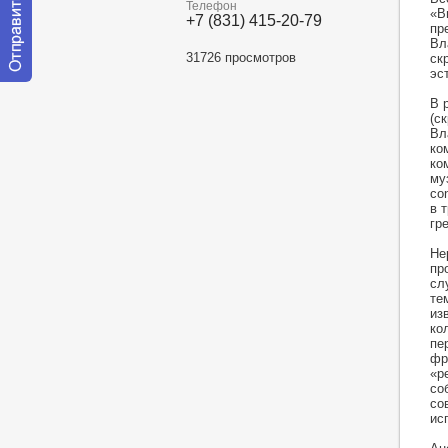
Телефон
«В
+7 (831) 415-20-79
пр
Вл
31726 просмотров
ск
эс
Отправить
В 
сообщение
(с
модератору
Вл
ко
ко
му
co
в 
гр
Не
пр
сл
те
из
ко
пе
фр
«р
со
со
ис