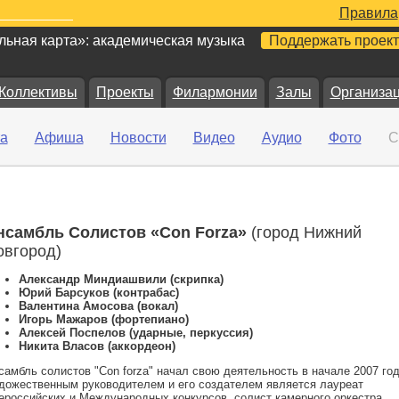
Правила
ьная карта»: академическая музыка
Поддержать проект
Коллективы
Проекты
Филармонии
Залы
Организа
а
Афиша
Новости
Видео
Аудио
Фото
С
нсамбль Солистов «Con Forza»
(город Нижний
овгород)
Александр Миндиашвили (скрипка)
Юрий Барсуков (контрабас)
Валентина Амосова (вокал)
Игорь Мажаров (фортепиано)
Алексей Поспелов (ударные, перкуссия)
Никита Власов (аккордеон)
самбль солистов "Con forza" начал свою деятельность в начале 2007 год
дожественным руководителем и его создателем является лауреат
ероссийских и Международных конкурсов, солист камерного оркестра