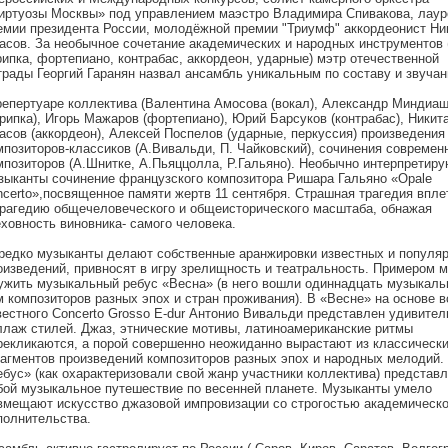
иртуозы Москвы» под управлением маэстро Владимира Спивакова, лаур
емии президента России, молодёжной премии "Триумф" аккордеонист Ни
асов. За необычное сочетание академических и народных инструментов 
рипка, фортепиано, контрабас, аккордеон, ударные) мэтр отечественной
трады Георгий Гаранян назвал ансамбль уникальным по составу и звучан
репертуаре коллектива (Валентина Амосова (вокал), Александр Миндиа
крипка), Игорь Мажаров (фортепиано), Юрий Барсуков (контрабас), Никит
асов (аккордеон), Алексей Поспелов (ударные, перкуссия) произведения
мпозиторов-классиков (А.Вивальди, П. Чайковский), сочинения современ
мпозиторов (А.Шнитке, А.Пьяццолла, Р.Гальяно). Необычно интерпретиру
зыканты сочинение французского композитора Ришара Гальяно «Opale
ncerto»,посвященное памяти жертв 11 сентября. Страшная трагедия впле
трагедию общечеловеческого и общеисторического масштаба, обнажая
еховность виновника- самого человека.
редко музыканты делают собственные аранжировки известных и популя
оизведений, привносят в игру зрелищность и театральность. Примером 
ужить музыкальный ребус «Весна» (в него вошли одиннадцать музыкаль
м композиторов разных эпох и стран проживания). В «Весне» на основе 
вестного Concerto Grosso E-dur Антонио Вивальди представлен удивите
ллаж стилей. Джаз, этнические мотивы, латиноамериканские ритмы
рекликаются, а порой совершенно неожиданно вырастают из классическ
агментов произведений композиторов разных эпох и народных мелодий.
ебус» (как охарактеризовали свой жанр участники коллектива) представл
бой музыкальное путешествие по весенней планете. Музыканты умело
вмещают искусство джазовой импровизации со строгостью академическо
полнительства.