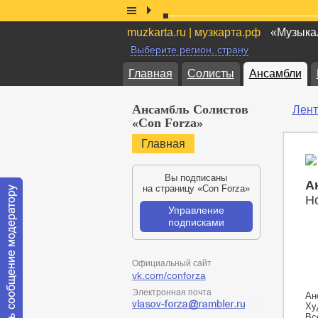
muzkarta.ru | музкарта.рф
«Музыкал
Выберите регион, страну
Главная
Солисты
Ансамбли
Ансамбль Солистов
Лент
«Con Forza»
Главная
Вы подписаны
А
на страницу «Con Forza»
Н
Управление
подписками
Официальный сайт
vk.com/conforza
Электронная почта
Ан
Ху
Вс