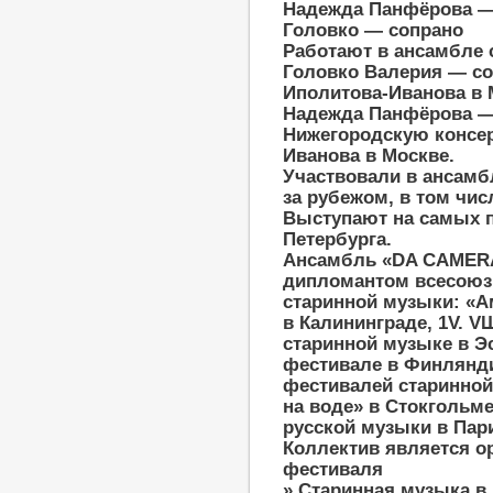
Надежда Панфёрова —
Головко — сопрано
Работают в ансамбле с
Головко Валерия — со
Иполитова-Иванова в 
Надежда Панфёрова —
Нижегородскую консе
Иванова в Москве.
Участвовали в ансамб
за рубежом, в том чи
Выступают на самых 
Петербурга.
Ансамбль «
DA
CAMER
дипломантом всесоюз
старинной музыки: «А
в Калининграде, 1
V
.
V
Ш
старинной музыке в Эс
фестивале в Финлянди
фестивалей старинной
на воде» в Стокгольме
русской музыки в Пари
Коллектив является о
фестиваля
» Старинная музыка в