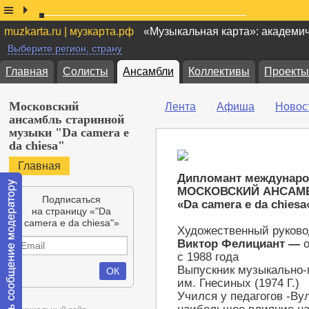
muzkarta.ru | музкарта.рф
«Музыкальная карта»: академи
Выберите регион, страну
Главная
Солисты
Ансамбли
Коллективы
Проекты
Московский
Лента
Афиша
Новос
ансамбль старинной
музыки "Da camera e
da chiesa"
Главная
Дипломант междунаро
МОСКОВСКИЙ АНСАМ
Подписаться
«
Da
camera
e
da
chiesa
на страницу «"Da
camera e da chiesa"»
Художественный руково
Виктор Фелициант —
с 1988 года
Выпускник музыкально-п
им. Гнесиных (1974 Г.)
Учился у педагогов -Ву