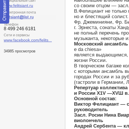
наибольшее влияние на 
Официальный сайт
со своим отцом — засл.
www.felitsiant.ru
В.Фелициант не только
Электронная почта
но и блестящий солист.
Фр. Джеминияни, Фр. Б
Телефон
Отправить
г. Эрнеста, сонаты Хан
8 499 246 6181
сообщение
не полный перечень пр
модератору
Сети и сервисы
музыканта, некоторые и
www.facebook.com/felits...
Московский ансамбль
e da chiesa»
34985 просмотров
является выдающимся,
жизни России.
В творческом багаже к
с которыми ансамбль вы
городах России и за ру
(гастроли в Германии, 
Репертуар коллектива
и России
X
1
V
—
XV
Ш в.
Основной состав:
Виктор Фелициант — с
руководитель
Засл. Росии Нина Виа
виолончель
Андрей Сербента — кл