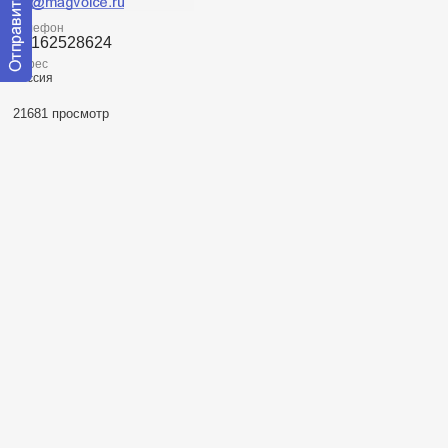
Телефон
89162528624
Адрес
Россия
Отправить
сообщение
21681 просмотр
модератору