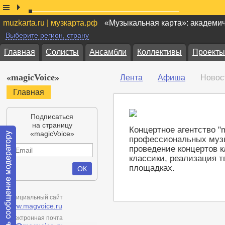
muzkarta.ru | музкарта.рф
«Музыкальная карта»: академи
Выберите регион, страну
Главная
Солисты
Ансамбли
Коллективы
Проекты
«magicVoice»
Лента
Афиша
Новос
Главная
Подписаться
на страницу
Концертное агентство "
«magicVoice»
профессиональных музы
проведение концертов 
классики, реализация т
площадках.
Официальный сайт
www.magvoice.ru
Электронная почта