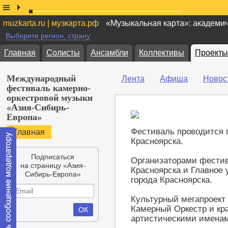
muzkarta.ru | музкарта.рф
«Музыкальная карта»: академи
Выберите регион, страну
Главная
Солисты
Ансамбли
Коллективы
Проекты
Международный
Лента
Афиша
Новос
фестиваль камерно-
оркестровой музыки
«Азия-Сибирь-
Европа»
Фестиваль проводится 
Главная
Красноярска.
Подписаться
Организаторами фестив
на страницу «Азия-
Красноярска и Главное
Сибирь-Европа»
города Красноярска.
Культурный мегапроект
Камерный Оркестр и кр
артистическими имена