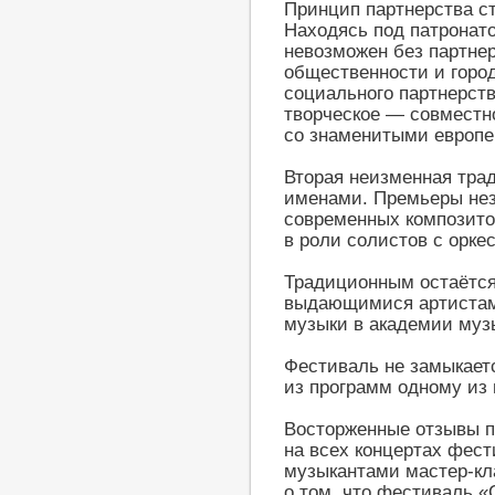
Принцип партнерства с
Находясь под патронат
невозможен без партнер
общественности и горо
социального партнерств
творческое — совместн
со знаменитыми европе
Вторая неизменная тра
именами. Премьеры нез
современных композито
в роли солистов с орке
Традиционным остаётся
выдающимися артистам
музыки в академии музы
Фестиваль не замыкаетс
из программ одному из 
Восторженные отзывы п
на всех концертах фес
музыкантами мастер-кл
о том, что фестиваль «