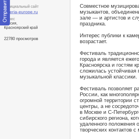
Совместное музицирова
Официальный сайт
музыкантов, объединен
siberia-europe.ru
зале — и артистов и с
Адрес
праздника.
Россия,
Отправить
Красноярский край
сообщение
Интерес публики к каме
модератору
22780 просмотров
возрастает.
Фестиваль традиционно
города и является еже
Красноярска и гостям кр
сложилась устойчивая 
музыкальной классики.
Фестиваль позволяет р
России, как многополяр
огромной территории с
центры, а не сосредот
в Москве и С-Петербург
сибирского региона, ко
удаленного положения 
творческих контактов 