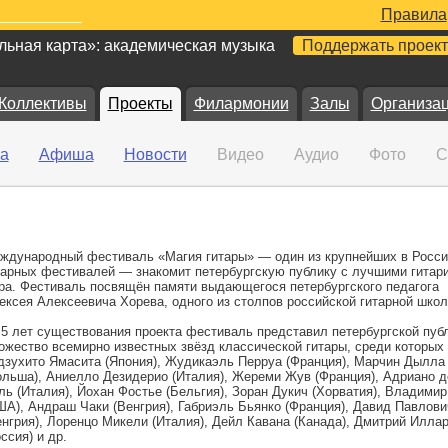
Правила
ьная карта»: академическая музыка
Поддержать проект
Коллективы
Проекты
Филармонии
Залы
Организа
а
Афиша
Новости
Видео
Аудио
Фото
С
ждународный фестиваль «Магия гитары» — один из крупнейших в Росси
тарных фестивалей — знакомит петербургскую публику с лучшими гитар
ра. Фестиваль посвящён памяти выдающегося петербургского педагога
ексея Алексеевича Хорева, одного из столпов российской гитарной школ
 5 лет существования проекта фестиваль представил петербургской пуб
ожество всемирно известных звёзд классической гитары, среди которых
дзухито Ямасита (Япония), Жудикаэль Перруа (Франция), Марчин Дылла
ольша), Аниелло Дезидерио (Италия), Жереми Жув (Франция), Адриано 
ль (Италия), Йохан Фостье (Бельгия), Зоран Дукич (Хорватия), Владимир
ША), Андраш Чаки (Венгрия), Габриэль Бьянко (Франция), Давид Павлови
енгрия), Лоренцо Микели (Италия), Дейл Кавана (Канада), Дмитрий Илла
ссия) и др.