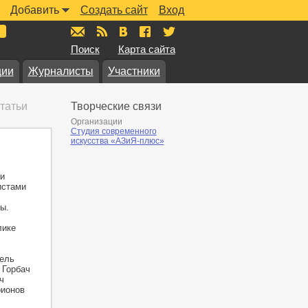
Добавить
Создать сайт
Вход
mail@muzkarta.ru
RSS
vk.com/muzkarta
fb.com/muzkarta
twitter.com/muzkarta
Поиск
Карта сайта
ции
Журналисты
Участники
татьи
Творческие связи
Организации
Студия современного
искусства «АЗиЯ-плюс»
и
истами
ы.
лике
дель
 Горбач
ч
рионов