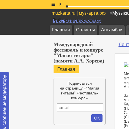
muzkarta.ru | музкарта.рф
«Музыкал
Выберите регион, страну
Главная
Солисты
Ансамбли
Международный
Лент
фестиваль и конкурс
"Магия гитары"
(памяти А.А. Хорева)
Главная
Ме
ги
ми
Подписаться
Ал
на страницу «"Магия
гитары" Фестиваль-
За
конкурс»
мн
Ка
(П
Са
(С
(В
(Ро