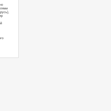
но
елями
русь),
ир
ой
го