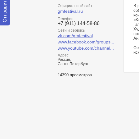
В 
Официальный сайт
со
gmfestival.ru
ко
Телефон
«K
+7 (911) 144-58-86
Га
Отправить
Ху
Сети и сервисы
сообщение
пр
vk.com/gmfestival
модератору
Ан
www.facebook.com/groups...
Фе
www.youtube.com/channel...
ис
Адрес
Россия,
Санкт-Петербург
14390 просмотров