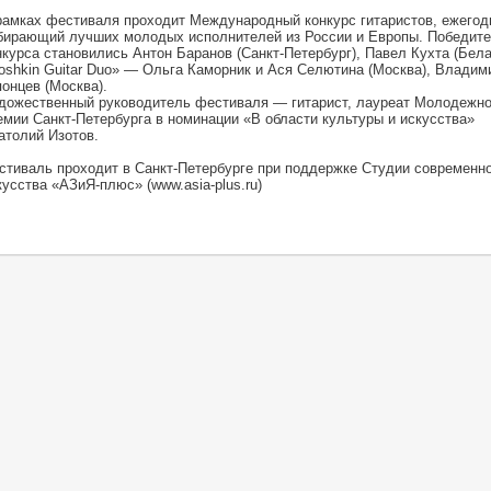
рамках фестиваля проходит Международный конкурс гитаристов, ежегод
бирающий лучших молодых исполнителей из России и Европы. Победит
нкурса становились Антон Баранов (Санкт-Петербург), Павел Кухта (Бела
oshkin Guitar Duo» — Ольга Каморник и Ася Селютина (Москва), Владим
понцев (Москва).
дожественный руководитель фестиваля — гитарист, лауреат Молодежн
емии Санкт-Петербурга в номинации «В области культуры и искусства»
атолий Изотов.
стиваль проходит в Санкт-Петербурге при поддержке Студии современно
кусства «АЗиЯ-плюс» (www.asia-plus.ru)