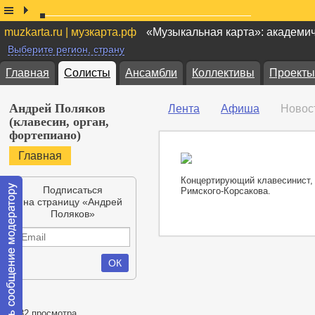
muzkarta.ru | музкарта.рф
«Музыкальная карта»: академи
Выберите регион, страну
Главная
Солисты
Ансамбли
Коллективы
Проекты
Андрей Поляков
Лента
Афиша
Новос
(клавесин, орган,
фортепиано)
Главная
Концертирующий клавесинист, п
Подписаться
Римского-Корсакова.
на страницу «Андрей
Поляков»
4832 просмотра