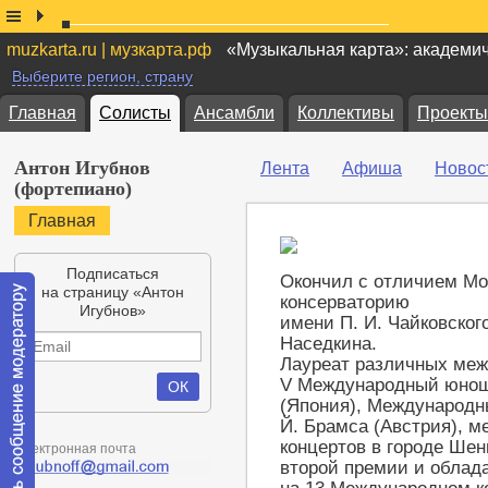
muzkarta.ru | музкарта.рф
«Музыкальная карта»: академи
Выберите регион, страну
Главная
Солисты
Ансамбли
Коллективы
Проекты
Антон Игубнов
Лента
Афиша
Новос
(фортепиано)
Главная
Подписаться
Окончил с отличием Мо
на страницу «Антон
консерваторию
Игубнов»
имени П. И. Чайковского
Наседкина.
Лауреат различных меж
V Международный юноше
(Япония), Международн
Й. Брамса (Австрия), 
концертов в городе Шен
Электронная почта
второй премии и облад