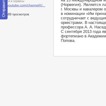
на 13 Международном ко
Сети и сервисы
(Норвегия). Является л
m.youtube.com/channel/U...
г. Москвы и кавалером
в номинации «Им прина
18589 просмотров
сотрудничает с ведущ
Отправить
оркестрами. В настояще
сообщение
профессора А. А. Насед
модератору
С сентября 2013 года 
фортепиано в Академии 
Попова.