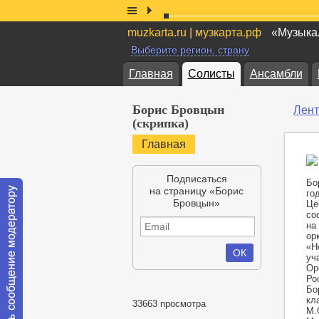
muzkarta.ru | музкарта.рф
«Музыкал
Выберите регион, страну
Главная
Солисты
Ансамбли
Борис Бровцын
Лент
(скрипка)
Главная
Подписаться
Бо
на страницу «Борис
го
Бровцын»
Це
со
на
ор
«Н
уч
Op
Ро
Бо
кл
33663 просмотра
М.