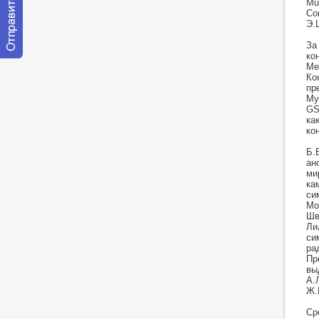
Mu
Со
Э.
За
ко
Отправить
Me
сообщение
Ко
модератору
пре
My
GS
ка
ко
Б.
ан
ми
ка
си
Мо
Шв
Ли
си
ра
Пр
вы
А.
Ж.
Ср