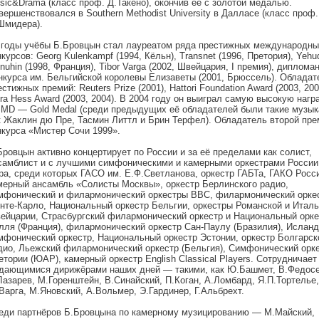
sic&Drama (класс проф. Д.Такено), окончив её с золотой медалью.
вершенствовался в Southern Methodist University в Далласе (класс проф.
Шмидера).
 годы учёбы Б.Бровцын стал лауреатом ряда престижных международны
нкурсов: Georg Kulenkampf (1994, Кёльн), Transnet (1996, Претория), Yehu
nuhin (1998, Франция), Tibor Varga (2002, Швейцария, I премия), диплома
нкурса им. Бельгийской королевы Елизаветы (2001, Брюссель). Обладат
стижных премий: Reuters Prize (2001), Hattori Foundation Award (2003, 200
ra Hess Award (2003, 2004). В 2004 году он выиграл самую высокую нагр
MD — Gold Medal (среди предыдущих её обладателей были такие музык
к Жаклин дю Пре, Тасмин Литтл и Брин Терфел). Обладатель второй пре
нкурса «Мистер Сочи 1999».
Бровцын активно концертирует по России и за её пределами как солист,
самблист и с лучшими симфоническими и камерными оркестрами России
ра, среди которых ГАСО им. Е.Ф.Светланова, оркестр ГАБТа, ГАКО Росс
мерный ансамбль «Солисты Москвы», оркестр Берлинского радио,
мфонический и филармонический оркестры ВВС, филармонический орке
нте-Карло, Национальный оркестр Бельгии, оркестры Романской и Италь
ейцарии, Страсбургский филармонический оркестр и Национальный орке
лля (Франция), филармонический оркестр Сан-Паулу (Бразилия), Исланд
мфонический оркестр, Национальный оркестр Эстонии, оркестр Болгарск
дио, Льежский филармонический оркестр (Бельгия), Симфонический орк
етории (ЮАР), камерный оркестр English Classical Players. Сотрудничает
дающимися дирижёрами наших дней — такими, как Ю.Башмет, В.Федосе
Лазарев, М.Горенштейн, В.Синайский, П.Коган, А.Ломбард, Я.П.Тортелье,
Варга, М.Яновский, А.Вольмер, Э.Гардинер, Г.Альбрехт.
еди партнёров Б.Бровцына по камерному музицированию — М.Майский,