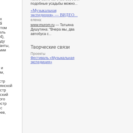
подобные усадьбы можно...
«Музыкальная
экспедиция» — ВИДЕО...
х
елена:
di
www.murom.ru
— Татьяна
нтом
Душутина: "Вчера мы, два
ель
автобуса с...
4),
аду
анты,
Творческие связи
мии
Проекты
Фестиваль «Музыкальная
экспедиция»
 и
ии,
стр
янской
стр
ский
ого
естр
 с
ев,