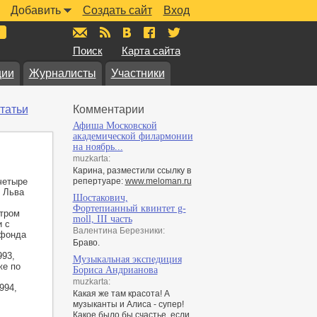
Добавить
Создать сайт
Вход
mail@muzkarta.ru
RSS
vk.com/muzkarta
fb.com/muzkarta
twitter.com/muzkarta
Поиск
Карта сайта
ции
Журналисты
Участники
татьи
Комментарии
Афиша Московской
академической филармонии
на ноябрь...
muzkarta:
Карина, разместили ссылку в
четыре
репертуаре:
www.meloman.ru
м Льва
Шостакович,
Фортепианный квинтет g-
стром
moll, III часть
и с
Валентина Березники:
 фонда
Браво.
993,
Музыкальная экспедиция
же по
Бориса Андрианова
muzkarta:
994,
Какая же там красота! А
музыканты и Алиса - супер!
Какое было бы счастье, если