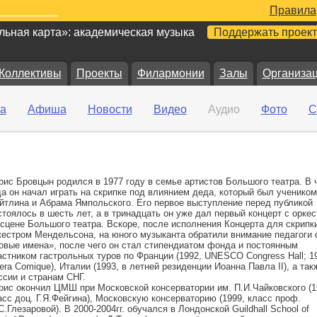
Правила
ьная карта»: академическая музыка
Поддержать проект
Коллективы
Проекты
Филармонии
Залы
Организа
а
Афиша
Новости
Видео
Аудио
Фото
С
рис Бровцын родился в 1977 году в семье артистов Большого театра. В 
да он начал играть на скрипке под влиянием деда, который был ученико
йтлина и Абрама Ямпольского. Его первое выступление перед публикой
стоялось в шесть лет, а в тринадцать он уже дал первый концерт с орке
 сцене Большого театра. Вскоре, после исполнения Концерта для скрипк
кестром Мендельсона, на юного музыканта обратили внимание педагоги
овые имена», после чего он стал стипендиатом фонда и постоянным
астником гастрольных туров по Франции (1992, UNESCO Congress Hall; 1
era Comique), Италии (1993, в летней резиденции Иоанна Павла II), а так
ссии и странам СНГ.
рис окончил ЦМШ при Московской консерватории им. П.И.Чайковского (1
асс доц. Г.Я.Фейгина), Московскую консерваторию (1999, класс проф.
С.Глезаровой). В 2000-2004гг. обучался в Лондонской Guildhall School of