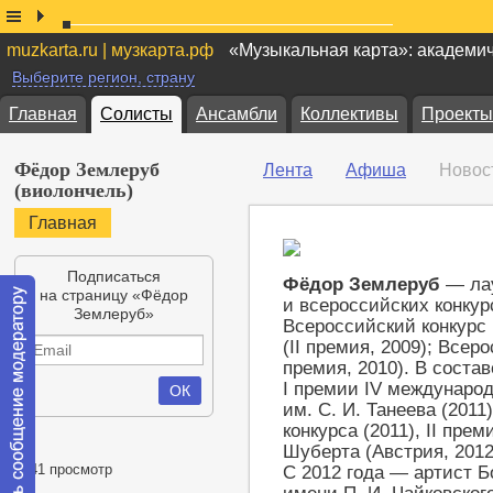
muzkarta.ru | музкарта.рф
«Музыкальная карта»: академи
Выберите регион, страну
Главная
Солисты
Ансамбли
Коллективы
Проекты
Фёдор Землеруб
Лента
Афиша
Новос
(виолончель)
Главная
Подписаться
Фёдор Землеруб
— ла
на страницу «Фёдор
и всероссийских конкур
Землеруб»
Всероссийский конкурс 
(II премия, 2009); Всер
премия, 2010). В соста
I премии IV междунаро
им. С. И. Танеева (2011
конкурса (2011), II пре
Шуберта (Австрия, 2012
7341 просмотр
С 2012 года — артист 