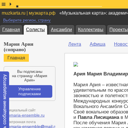
muzkarta.ru | музкарта.рф
«Музыкальная карта»: академи
Выберите регион, страну
Главная
Солисты
Ансамбли
Коллективы
Проекты
Мария Ария
Лента
Афиша
Новос
(сопрано)
Главная
Вы подписаны
Ария
Мария
Владимир
на страницу «Мария
Ария»
Мария Ария – известная
Управление
удивительным по красо
подписками
звонкостью и полетност
Международных конкурс
Вокального Ансамбля С
Официальный сайт
Своё вокальное образо
avemaria-ensemble.ru
и
Павла
Лисициана
в М
Электронная почта
После обучения Мария 