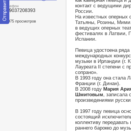
как камерная певица и 
контакт с ведущими ди
Телефон
+79037208393
России.
На известных оперных 
41975 просмотров
Татьяны, Розины, Мими
Отправить
в ведущих оперных теат
сообщение
фестивалях в Латвии, Г
модератору
Испании.
Певица удостоена ряда
международных конкурса
музыки в Ирландии (г. 
Лауреата II степени с 
сопрано».
В 1993 году она стала 
Франции (г. Динан).
В 2008 году
Мария
Ари
Шмитовым
, записала
произведениями русски
В 1997 году певица осн
состоящий исключительн
коллективу передавать 
раннего барокко до муз