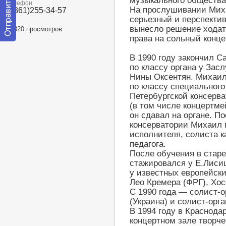
музыкального общества
Телефон
На прослушивании Миха
8(861)255-34-57
серьезный и перспекти
вынесло решение ходат
20820 просмотров
права на сольный конце
Отправить
сообщение
В 1990 году закончил С
модератору
по классу органа у Зас
Нины Оксентян. Михаи
по классу специального
Петербургской консерва
(в том числе концертме
он сдавал на органе. П
консерватории Михаил 
исполнителя, солиста к
педагога.
После обучения в стар
стажировался у Е.Лиси
у известных европейски
Лео Кремера (ФРГ), Хос
С 1990 года — солист-о
(Украина) и солист-орга
В 1994 году в Краснода
концертном зале творч