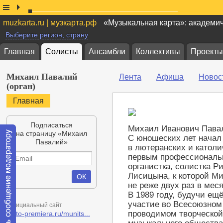
muzkarta.ru | музкарта.рф
«Музыкальная карта»: академи
Выберите регион, страну
Главная
Солисты
Ансамбли
Коллективы
Проекты
Михаил Павалий
Лента
Афиша
Новос
(орган)
Главная
Подписаться
Михаил Иванович Павали
на страницу «Михаил
С юношеских лет начал 
Павалий»
в лютеранских и католи
первым профессиональ
органистка, солистка Р
Лисицына, к которой М
не реже двух раз в меся
В 1989 году, будучи ещ
участие во Всесоюзном
Официальный сайт
проводимом творческой
kmto-premiera.ru/munits...