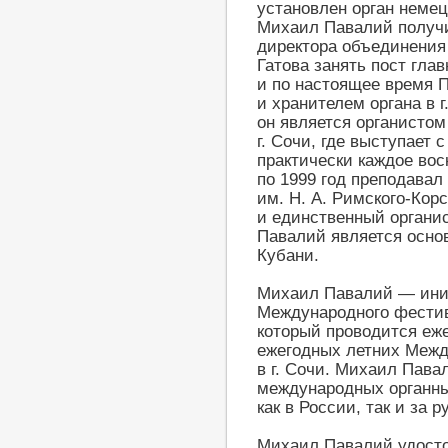
установлен орган неме
Михаил Павалий получи
директора объединения
Гатова занять пост глав
и по настоящее время 
и хранителем органа в г
он является органистом
г. Сочи, где выступает
практически каждое воск
по 1999 год преподава
им. Н. А. Римского-Корс
и единственный органис
Павалий является осно
Кубани.
Михаил Павалий — иниц
Международного фестива
который проводится еже
ежегодных летних Меж
в г. Сочи. Михаил Пава
международных органны
как в России, так и за 
Михаил Павалий удосто