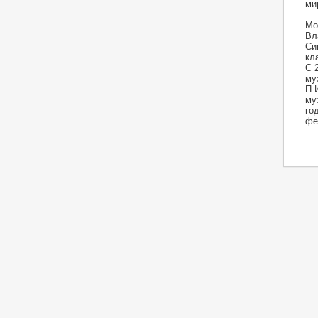
ми
Мо
Вл
Си
кл
С 
му
П.
му
го
фе