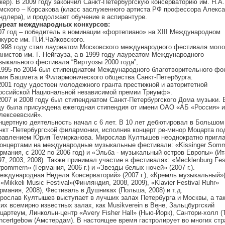
кер). В 2009 году закончил Санкт-Петербургскую консерваторию им. Н.А.
мского – Корсакова (класс заслуженного артиста РФ профессора Алекс
ндлера), и продолжает обучение в аспирантуре.
уреат международных конкурсов:
07 год – победитель в номинации «фортепиано» на ХIII Международном
нкурсе им. П.И.Чайковского.
1998 году стал лауреатом Московского международного фестиваля мол
анистов им. Г. Нейгауза, а в 1999 году лауреатом Международного
зыкального фестиваля “Виртуозы 2000 года”,
1995 по 2004 был стипендиатом Международного благотворительного фо
ия Башмета и Филармонического общества Санкт-Петербурга.
2001 году удостоен молодежного гранта престижной и авторитетной
оссийской Национальной независимой премии Триумф».
2007 и 2008 году был стипендиатом Санкт-Петербургского Дома музыки. 
ду была присуждена ежегодная стипендия от имени ОАО «АБ «Россия» 
лексеевский».
нцертную деятельность начал с 6 лет. В 10 лет дебютировал в Большом
нкт -Петербургской филармонии, исполнив концерт ре-минор Моцарта по
равлением Юрия Темирканова. Мирослав Култышев неоднократно пригл
концертами на международные музыкальные фестивали: «Kissinger Som
ермания, с 2002 по 2006 год) и «Эльба - музыкальный остров Европы» (Ит
97, 2003, 2008). Также принимал участие в фестивалях: «Mecklenburg Fes
rpommern» (Германия, 2006 г.) и «Звезды белых ночей» (2007 г.).
еждународная Неделя Консерваторий» (2007 г.), «Кремль музыкальный»
, «Mikkeli Music Festival»(Финляндия, 2008, 2009), «Klavier Festival Ruhr»
ермания, 2008), Фестиваль в Душниках (Польша, 2008) и т.д.
рослав Култышев выступает в лучших залах Петербурга и Москвы, а та
ких всемирно известных залах, как Musikverein в Вене, Зальцбургский
цартеум, Линкольн-центр «Avery Fisher Hall» (Нью-Йорк), Сантори-холл (Т
ncertgebow (Амстердам). В настоящее время гастролирует во многих стр