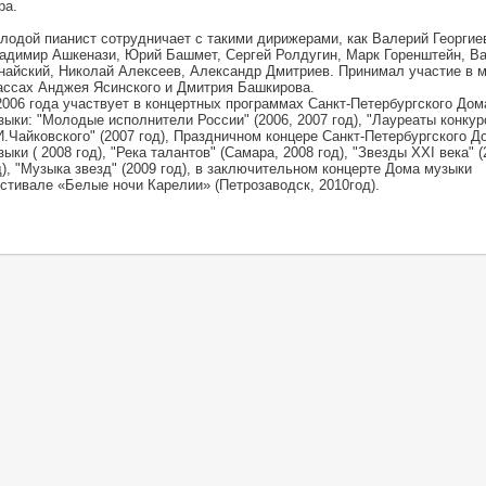
ра.
лодой пианист сотрудничает с такими дирижерами, как Валерий Георгие
адимир Ашкенази, Юрий Башмет, Сергей Ролдугин, Марк Горенштейн, В
найский, Николай Алексеев, Александр Дмитриев. Принимал участие в 
ассах Анджея Ясинского и Дмитрия Башкирова.
2006 года участвует в концертных программах Санкт-Петербургского Дом
зыки: "Молодые исполнители России" (2006, 2007 год), "Лауреаты конкур
И.Чайковского" (2007 год), Праздничном концере Санкт-Петербургского Д
зыки ( 2008 год), "Река талантов" (Самара, 2008 год), "Звезды XXI века" (
д), "Музыка звезд" (2009 год), в заключительном концерте Дома музыки
стивале «Белые ночи Карелии» (Петрозаводск, 2010год).