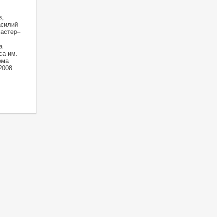
в,
асилий
мастер–
а
са им.
ома
2008