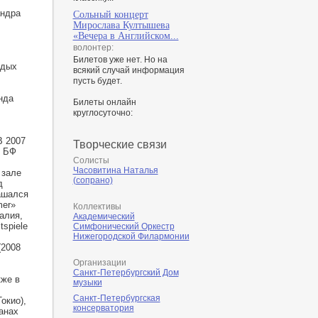
андра
Сольный концерт
Мирослава Култышева
«Вечера в Английском...
волонтер:
Билетов уже нет. Но на
одых
всякий случай информация
пусть будет.
нда
Билеты онлайн
круглосуточно:
В 2007
Творческие связи
и БФ
Солисты
Часовитина Наталья
 зале
(сопрано)
д
ашался
mer»
Коллективы
алия,
Академический
tspiele
Симфонический Оркестр
Нижегородской Филармонии
(2008
Организации
Санкт-Петербургский Дом
кже в
музыки
Санкт-Петербургская
окио),
консерватория
анах