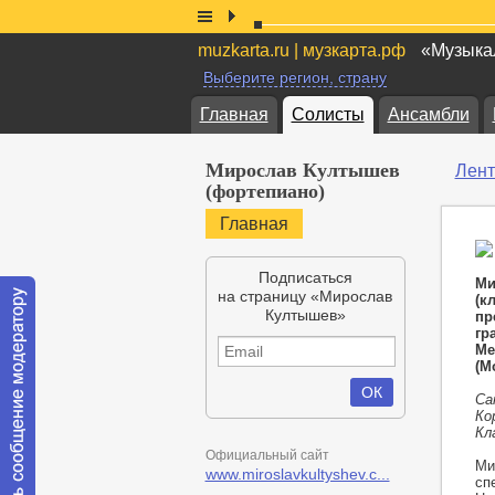
muzkarta.ru | музкарта.рф
«Музыкал
Выберите регион, страну
Главная
Солисты
Ансамбли
Мирослав Култышев
Лент
(фортепиано)
Главная
Подписаться
Ми
на страницу «Мирослав
(к
Култышев»
пр
гр
Ме
(М
Са
Ко
Кл
Официальный сайт
Ми
www.miroslavkultyshev.c...
сп