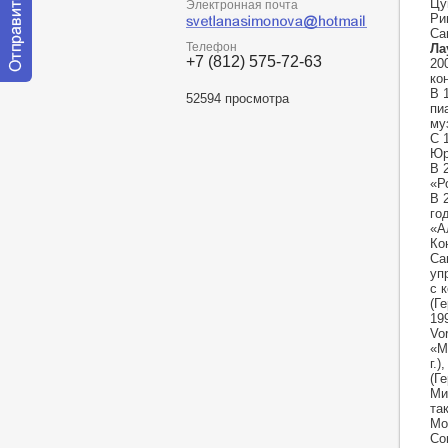
Цу
Электронная почта
Ри
Са
Телефон
Ла
+7 (812) 575-72-63
20
ко
Отправить
В 
52594 просмотра
сообщение
пи
модератору
му
С 
Юр
В 
«Р
В 
го
«А
Ко
Са
уп
с 
(Г
19
Vo
«М
г.)
(Г
Ми
та
Мо
Сo