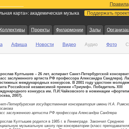
Правила
ьная карта»: академическая музыка
Поддержать проект
Коллективы
Проекты
Филармонии
Залы
Организа
а
Афиша
Новости
Видео
Аудио
Фото
С
рослав Култышев – 26 лет, аспирант Санкт-Петербургской консерва
ласс заслуженного артиста РФ профессора Александра Сандлера). Ла
естижных международных конкурсов. В 2001 году удостоен молоде
анта Российской независимой премии «Триумф». Победитель ХIII
ждународного конкурса им. П.И.Чайковского в номинации «фортеп
осква, 2007).
нкт-Петербургская государственная
консерватория имени Н.А. Римско
рсакова
асс заслуженного артиста РФ профессора Александра Сандлера
рослав Култышев родился в 1985 г. в Ленинграде. Закончил Среднюю
ециальную музыкальную школу при консерватории (класс преподавател