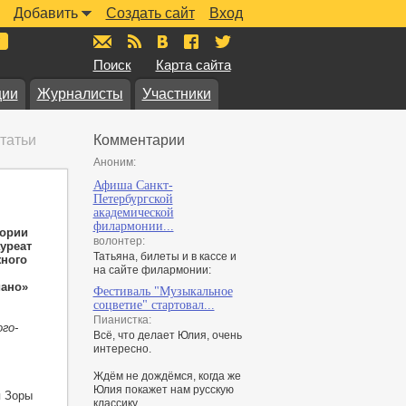
Добавить
Создать сайт
Вход
mail@muzkarta.ru
RSS
vk.com/muzkarta
fb.com/muzkarta
twitter.com/muzkarta
Поиск
Карта сайта
ции
Журналисты
Участники
татьи
Комментарии
Аноним:
Афиша Санкт-
Петербургской
академической
филармонии...
тории
волонтер:
уреат
Татьяна, билеты и в кассе и
жного
на сайте филармонии:
иано»
Фестиваль "Музыкальное
соцветие" стартовал...
Пианистка:
го-
Всё, что делает Юлия, очень
интересно.
Ждём не дождёмся, когда же
Юлия покажет нам русскую
я Зоры
классику...