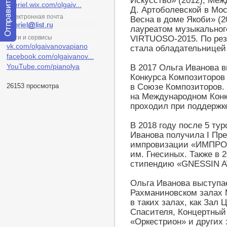
Искусство» (2012), Меж
alleriel.wix.com/olgaiv...
Д. Артоболевской в Мос
Электронная почта
Весна в доме Якоби» (2
лауреатом музыкальног
Сети и сервисы
VIRTUOSO-2015. По резу
Отправить
vk.com/olgaivanovapiano
стала обладательницей
сообщение
facebook.com/olgaivanov...
модератору
YouTube.com/pianolya
В 2017 Ольга Иванова 
Конкурса Композиторов 
26153 просмотра
в Союзе Композиторов.
на Международном Конк
проходил при поддержке
В 2018 году после 5 ту
Иванова получила I Пр
импровизации «ИМПРО-
им. Гнесиных. Также в 
стипендию «GNESSIN A
Ольга Иванова выступа
Рахманиновском залах М
в таких залах, как Зал
Спасителя, Концертный
«Оркестрион» и других 