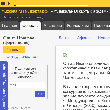
muzkarta.ru | музкарта.рф
«Музыкальная карта»: академи
Выберите регион, страну
Главная
Солисты
Ансамбли
Коллективы
Проекты
Ольга Иванова
Лента
Афиша
Новос
(фортепиано)
Главная
Сотрудничество
Ольга Иванова родилас
фортепиано с пяти лет 
Подписаться
затем — в Центральной
на страницу «Ольга
Иванова»
Чайковского).
В начале творческого п
конкурсов юных композ
звание лауреата междун
ч. Международного Кон
в Липецке (2010), межд
Официальный сайт