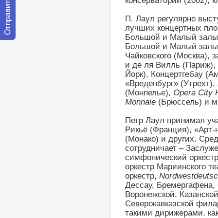
консерватории (2002), к
П. Лаул регулярно выст
лучших концертных пло
Большой и Малый залы
Отправить
Большой и Малый залы 
сообщение
Чайковского (Москва), 
модератору
и де ля Вилль (Париж),
Йорк), Концертгебау (
«Вреденбург» (Утрехт),
(Монпелье),
Opera City H
Monnaie
(Брюссель) и мн
Петр Лаул принимал уч
Рикьё (Франция), «Арт-
(Монако) и других. Сре
сотрудничает – Заслуж
симфонический оркестр
оркестр Мариинского т
оркестр,
Nordwestdeutsc
Дессау, Бремергафена, 
Воронежской, Казанской
Северокавказской фила
такими дирижерами, как