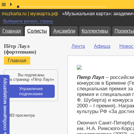
muzkarta.ru | музкарта.рф
«Музыкальная карта»: академи
Выберите регион, страну
Главная
Солисты
Ансамбли
Коллективы
Проекты
Пётр Лаул
Лента
Афиша
Новос
(фортепиано)
Главная
Вы подписаны
Петр Лаул
– российски
на страницу «Пётр Лаул»
конкурсов в Бремене (Ге
специальная премия за 
Управление
подписками
премия и специальная 
Ф. Шуберта) и конкурса
2000 – I премия). Нагр
культуры РФ «За достиж
42883 просмотра
Окончил Санкт-Петербу
им. Н.А. Римского-Корс