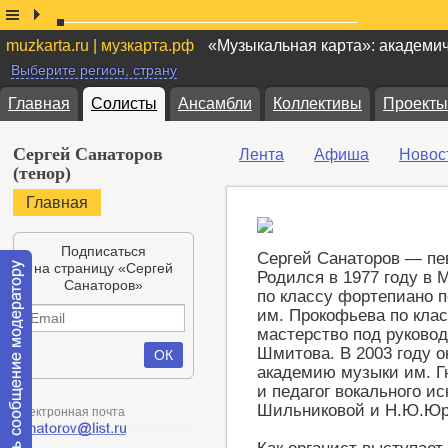
muzkarta.ru | музкарта.рф
«Музыкальная карта»: академи
Выберите регион, страну
Главная
Солисты
Ансамбли
Коллективы
Проекты
Сергей Санаторов
Лента
Афиша
Новос
(тенор)
Главная
Подписаться
Сергей Санаторов — пев
на страницу «Сергей
Родился в 1977 году в
Санаторов»
по классу фортепиано 
им. Прокофьева по клас
мастерство под руково
Шмитова. В 2003 году 
академию музыки им. Г
и педагог вокального ис
Шильниковой и Н.Ю.Юр
Электронная почта