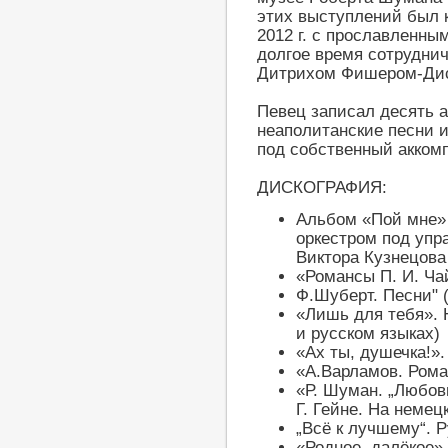
этих выступлений был к
2012 г. с прославленны
долгое время сотрудн
Дитрихом Фишером-Дис
Певец записал десять 
неаполитанские песни 
под собственный акком
ДИСКОГРАФИЯ:
Альбом «Пой мне»
оркестром под упр
Виктора Кузнецова
«Романсы П. И. Ча
Ф.Шуберт. Песни" 
«Лишь для тебя». 
и русском языках)
«Ах ты, душечка!»
«А.Варламов. Ром
«Р. Шуман. „Любов
Г. Гейне. На немец
„Всё к лучшему“. 
«Родное, далёкое»