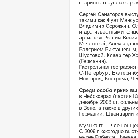
старинного русского ро
Сергей Санаторов выст
такими как Фуат Мансур
Владимир Сорожкин, Ол
и др., известными кон
артистом России Вениа
Мечетиной, Александро
Валерием Бикташевым, 
Шустовой, Клаар тер Х
(Германия).
Гастрольная география
С-Петербург, Екатеринб
Новгород, Кострома, Че
Среди особо ярких вы
в Чебоксарах (партия Ю
декабрь 2008 г.), соль
в Вене, а также в други
Германии, Швейцарии и 
Музыкант — член обще
С 2009 г. ежегодно выс
музее Роберта Шумана 