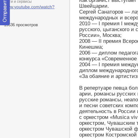
Как органист выступает
Сети и сервисы
Швейцарии.
www.youtube.com/watch?
Сергей Санаторов — ла
v...
международных и всеро
2010 — I премия I межд
19636 просмотров
Отправить
русского, цыганского и
сообщение
России», Москва;
модератору
2008 — II премия Всеро
Кинешма;
2006 — диплом педагог
конкурса «Современное 
2004 — I премия между
диплом международного
«За обаяние и артистиз
В репертуаре певца бол
арии, романсы русских
русские романсы, неапо
и песни советских комп
деятельность в России 
с оркестром «Musica v
оркестром, Чувашским 
оркестром Чувашской 
оркестром Костромско