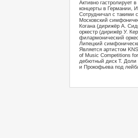
Активно гастролирует в
концерты в Германии, 
Сотрудничал с такими 
Московский симфоничес
Когана (дирижёр А. Си
оркестр (дирижёр У. Ке
филармонический оркес
Липецкий симфонический
Является артистом KNS 
of Music Competitions f
дебютный диск Т. Доли
и Прокофьева под лейбл