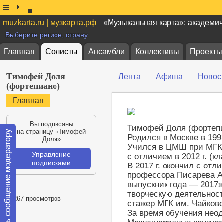
muzkarta.ru | музкарта.рф
«Музыкальная карта»: академи
Выберите регион, страну
Главная
Солисты
Ансамбли
Коллективы
Проекты
Тимофей Доля
Лента
Афиша
Новос
(фортепиано)
Главная
Вы подписаны
Тимофей Доля (фортеп
на страницу «Тимофей
Родился в Москве в 1993
Доля»
Учился в ЦМШ при МГК 
Управление
с отличием в 2012 г. (к
подписками
В 2017 г. окончил с отл
профессора Писарева А
выпускник года — 2017
творческую деятельност
37267 просмотров
стажер МГК им. Чайковс
За время обучения нео