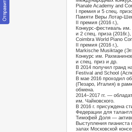
Международных конкурс
Pianale Academy and Co
I премия и 5 спец. призов
Памяти Веры Лотар-Шев
II премия (2016 г.),
Отправить
Конкурс-фестиваль им. 
сообщение
и 2 спец. приза (2016г.),
модератору
Coimbra World Piano Co
II премия (2016 г.),
Markische Musiktage (Э
Конкурс им. Рахманинов
и спец. приз и др.
В 2014 получил гранд н
Festival and School (Ас
В мае 2016 проходил об
(Пезаро, Италия) в рам
обмена.
2014−2017 гг. — облада
им. Чайковского.
В 2016 г. присуждена с
Федерации для талант
Тимофей Доля — активн
Выступления пианиста 
залах Московской консе