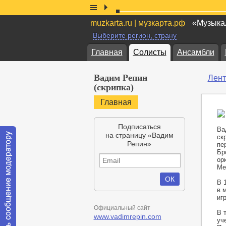
muzkarta.ru | музкарта.рф
«Музыкал
Выберите регион, страну
Главная
Солисты
Ансамбли
Вадим Репин
Лент
(скрипка)
Главная
Подписаться
Ва
на страницу «Вадим
ск
Репин»
пе
Бр
ор
Ме
В 
в 
иг
Официальный сайт
В 
www.vadimrepin.com
уч