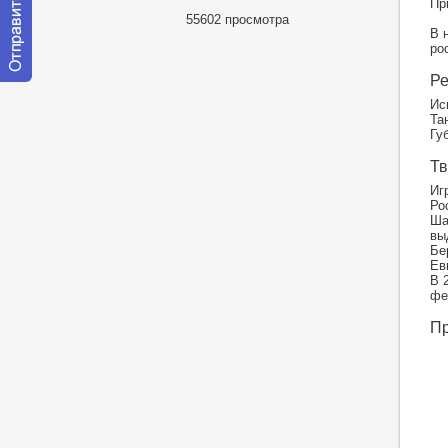
Пр
55602 просмотра
В 
ро
Ре
Отправить
сообщение
Ис
модератору
Та
Гу
Тв
Иг
Ро
Ша
вы
Бе
Ев
В 
фе
Пр