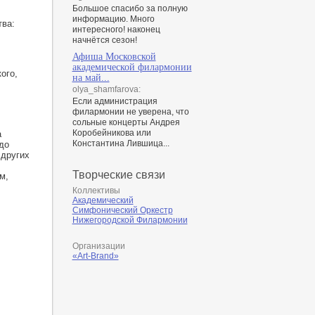
Большое спасибо за полную
информацию. Много
тва:
интересного! наконец
начнётся сезон!
Афиша Московской
академической филармонии
ого,
на май...
olya_shamfarova:
Если администрация
филармонии не уверена, что
сольные концерты Андрея
Коробейникова или
а
Константина Лившица...
до
 других
Творческие связи
м,
Коллективы
Академический
Симфонический Оркестр
Нижегородской Филармонии
Организации
«Art-Brand»