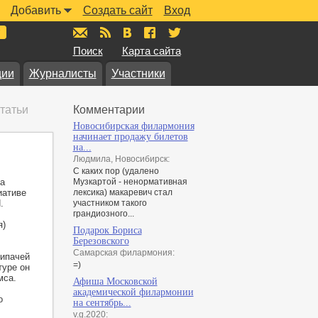
Добавить
Создать сайт
Вход
mail@muzkarta.ru
RSS
vk.com/muzkarta
fb.com/muzkarta
twitter.com/muzkarta
Поиск
Карта сайта
ции
Журналисты
Участники
татьи
Комментарии
Новосибирская филармония
начинает продажу билетов
на...
Людмила, Новосибирск:
С каких пор (удалено
а
Музкартой - ненормативная
иативе
лексика) макаревич стал
.
участником такого
грандиозного...
я)
Подарок Бориса
Березовского
Самарская филармония:
рипачей
=)
туре он
мса.
Афиша Московской
академической филармонии
о
на сентябрь...
v.g.2020: