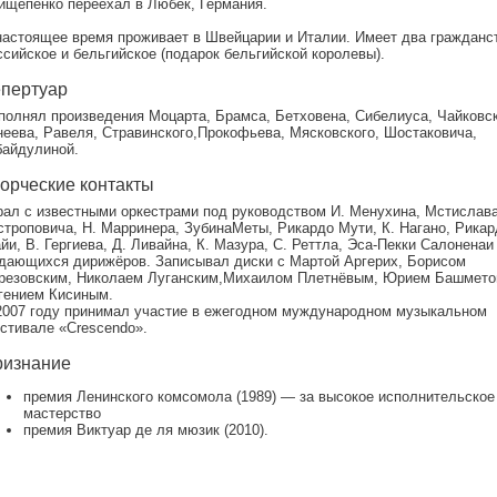
ищепенко переехал в Любек, Германия.
настоящее время проживает в Швейцарии и Италии. Имеет два гражданс
ссийское и бельгийское (подарок бельгийской королевы).
пертуар
полнял произведения Моцарта, Брамса, Бетховена, Сибелиуса, Чайковск
неева, Равеля, Стравинского,Прокофьева, Мясковского, Шостаковича,
байдулиной.
орческие контакты
рал с известными оркестрами под руководством И. Менухина, Мстислав
строповича, Н. Марринера, ЗубинаМеты, Рикардо Мути, К. Нагано, Рикар
йи, В. Гергиева, Д. Ливайна, К. Мазура, С. Реттла, Эса-Пекки Салоненаи
дающихся дирижёров. Записывал диски с Мартой Аргерих, Борисом
резовским, Николаем Луганским,Михаилом Плетнёвым, Юрием Башмето
гением Кисиным.
2007 году принимал участие в ежегодном муждународном музыкальном
стивале «Crescendo».
изнание
премия Ленинского комсомола (1989) — за высокое исполнительское
мастерство
премия Виктуар де ля мюзик (2010).