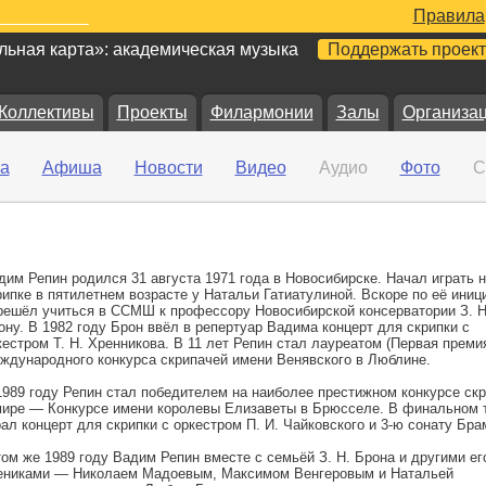
Правила
ьная карта»: академическая музыка
Поддержать проект
Коллективы
Проекты
Филармонии
Залы
Организа
а
Афиша
Новости
Видео
Аудио
Фото
С
дим Репин родился 31 августа 1971 года в Новосибирске. Начал играть н
рипке в пятилетнем возрасте у Натальи Гатиатулиной. Вскоре по её иниц
решёл учиться в ССМШ к профессору Новосибирской консерватории З. Н
ону. В 1982 году Брон ввёл в репертуар Вадима концерт для скрипки с
кестром Т. Н. Хренникова. В 11 лет Репин стал лауреатом (Первая преми
ждународного конкурса скрипачей имени Венявского в Люблине.
1989 году Репин стал победителем на наиболее престижном конкурсе ск
мире — Конкурсе имени королевы Елизаветы в Брюсселе. В финальном 
рал концерт для скрипки с оркестром П. И. Чайковского и 3-ю сонату Бра
том же 1989 году Вадим Репин вместе с семьёй З. Н. Брона и другими ег
ениками — Николаем Мадоевым, Максимом Венгеровым и Натальей