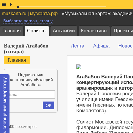
muzkarta.ru | музкарта.рф
«Музыкальная карта»: академи
Выберите регион, страну
Главная
Солисты
Ансамбли
Коллективы
Проекты
Валерий Агабабов
Лента
Афиша
Новос
(гитара)
Главная
Подписаться
Агабабов Валерий Па
на страницу «Валерий
концертирующий испол
Агабабов»
аранжировщик и автор
Валерий Павлович роди
училище имени Гнесин
имени Гнесиных по класс
Комолятова).
Солист Московской гос
32500 просмотров
филармонии. Дипломант