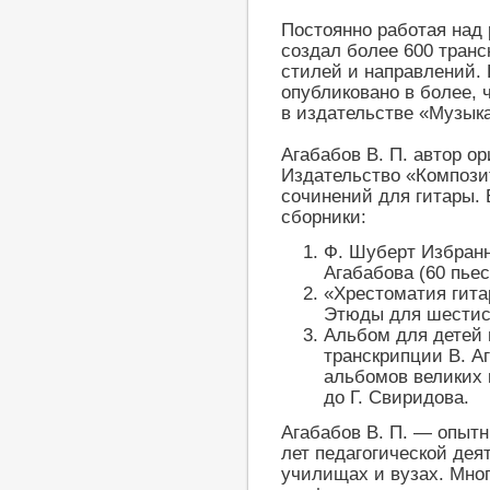
Постоянно работая над
создал более 600 транс
стилей и направлений.
опубликовано в более,
в издательстве «Музык
Агабабов В. П. автор о
Издательство «Композит
сочинений для гитары.
сборники:
Ф. Шуберт Избранн
Агабабова (60 пьес
«Хрестоматия гита
Этюды для шестис
Альбом для детей 
транскрипции В. А
альбомов великих к
до Г. Свиридова.
Агабабов В. П. — опыт
лет педагогической дея
училищах и вузах. Мно