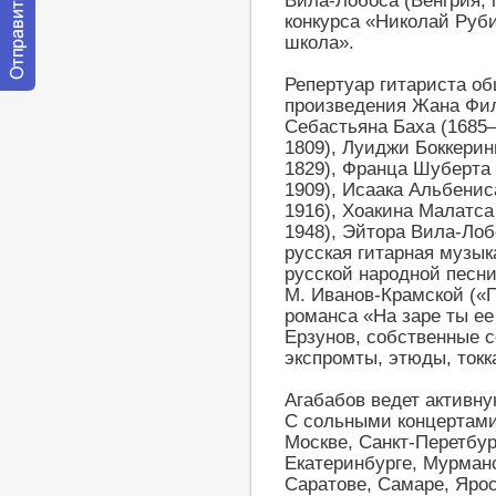
Вила-Лобоса (Венгрия, 
конкурса «Николай Руб
школа».
Репертуар гитариста об
Отправить
произведения Жана Фил
сообщение
Себастьяна Баха (1685–
модератору
1809), Луиджи Боккерин
1829), Франца Шуберта 
1909), Исаака Альбенис
1916), Хоакина Малатса
1948), Эйтора Вила-Лобо
русская гитарная музык
русской народной песни
М. Иванов-Крамской («
романса «На заре ты ее 
Ерзунов, собственные 
экспромты, этюды, токка
Агабабов ведет активну
С сольными концертами
Москве, Санкт-Перетбур
Екатеринбурге, Мурманс
Саратове, Самаре, Ярос