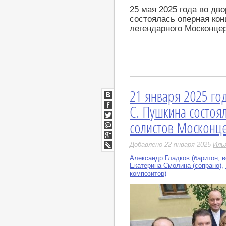
25 мая 2025 года во дв
состоялась оперная ко
легендарного Москонце
21 января 2025 го
ВКонтакте
С. Пушкина состоя
Facebook
солистов Москонц
Twitter
Мой
Мир
Google+
Добавлено 22 января 2025
Иль
LiveJournal
Александр Гладков (баритон, в
Екатерина Смолина (сопрано)
,
композитор)