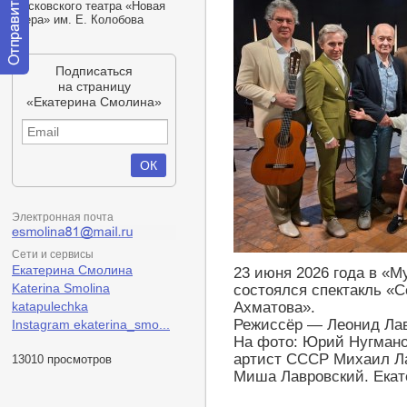
Московского театра
«
Новая
опера» им. Е. Колобова
Подписаться
Отправить
на страницу
сообщение
«Екатерина Смолина»
модератору
Электронная почта
Сети и сервисы
Екатерина Смолина
23 июня 2026 года в «М
Katerina Smolina
состоялся спектакль «С
Ахматова».
katapulechka
Режиссёр — Леонид Лав
Instagram ekaterina_smo...
На фото: Юрий Нугмано
артист СССР Михаил Ла
13010 просмотров
Миша Лавровский. Екат