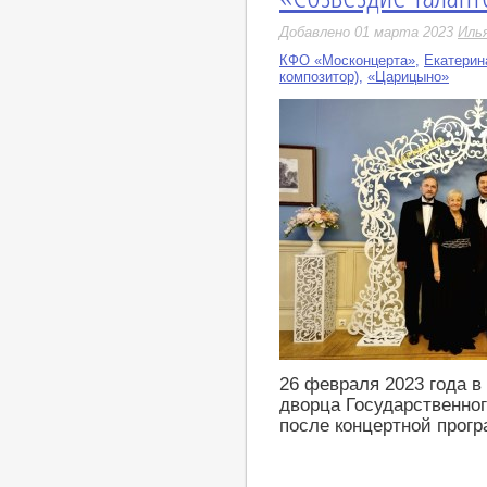
Добавлено 01 марта 2023
Иль
КФО «Москонцерта»
,
Екатерин
композитор)
,
«Царицыно»
26 февраля 2023 года 
дворца Государственно
после концертной прог