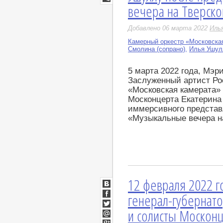
вечера на Тверско
LiveJournal
Добавлено 06 марта 2022
Иль
Камерный оркестр «Московска
Смолина (сопрано)
,
Илья Ушулл
5 марта 2022 года, Мэр
Заслуженный артист Ро
«Московская камерата»
Москонцерта Екатерина
иммерсивного предста
«Музыкальные вечера н
12 февраля 2022 
ВКонтакте
генерал-губернат
Facebook
и солисты Москонц
Twitter
Мой