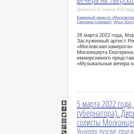
Добавлено 27 марта 2022
Иль
Камерный оркестр «Московска
Смолина (сопрано)
,
Илья Ушулл
26 марта 2022 года, Мэ
Заслуженный артист Ро
«Московская камерата»
Москонцерта Екатерина
иммерсивного предста
«Музыкальные вечера н
5 марта 2022 года
ВКонтакте
губернатора). Дир
Facebook
солисты Москонце
Twitter
Мой
Ушуллу после пре
Мир
Google+