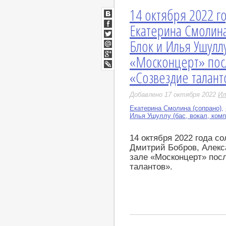
14 октября 2022 г
ВКонтакте
Екатерина Смолина
Facebook
Блок и Илья Ушулл
Twitter
Мой
«Москонцерт» пос
Мир
Google+
«Созвездие талант
LiveJournal
Добавлено 17 октября 2022
Ил
Екатерина Смолина (сопрано)
,
Илья Ушуллу (бас, вокал, комп
14 октября 2022 года с
Дмитрий Бобров, Алекс
зале «Москонцерт» пос
талантов».