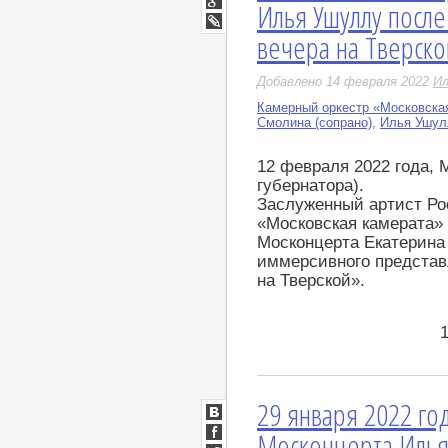
Илья Ушуллу посл
Мир
Google+
вечера на Тверско
LiveJournal
Добавлено 14 февраля 2022
Ил
Камерный оркестр «Московска
Смолина (сопрано)
,
Илья Ушулл
12 февраля 2022 года, 
губернатора).
Заслуженный артист Ро
«Московская камерата»
Москонцерта Екатерина
иммерсивного представ
на Тверской».
29 января 2022 го
ВКонтакте
Москонцерта Илья
Facebook