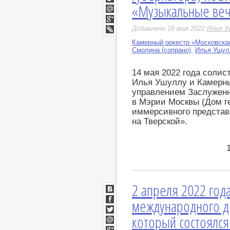
«Музыкальные веч
Twitter
Мой
Мир
Google+
Добавлено 16 мая 2022
Илья У
LiveJournal
Камерный оркестр «Московска
Смолина (сопрано)
,
Илья Ушулл
14 мая 2022 года соли
Илья Ушуллу и Камерны
управлением Заслуженн
в Мэрии Москвы (Дом г
иммерсивного представ
на Тверской».
2 апреля 2022 год
ВКонтакте
международного д
Facebook
который состоялся
Twitter
Мой