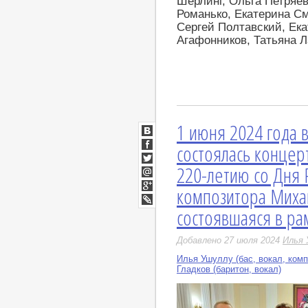
Шерлинг, Ольга Петряе
Романько, Екатерина С
Сергей Полтавский, Ек
Агафонников, Татьяна 
1 июня 2024 года
ВКонтакте
состоялась концер
Facebook
220-летию со Дня 
Twitter
Мой
композитора Миха
Мир
Google+
состоявшаяся в ра
LiveJournal
Добавлено 27 июля 2024
Илья 
Илья Ушуллу (бас, вокал, комп
Гладков (баритон, вокал)