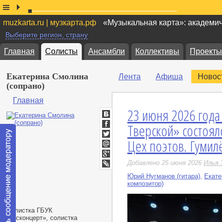
muzkarta.ru | музкарта.рф
«Музыкальная карта»: академи
Выберите регион, страну
Главная
Солисты
Ансамбли
Коллективы
Проекты
Екатерина Смолина
Лента
Афиша
Новос
(сопрано)
Главная
23 июня 2026 года
ВКонтакте
Тверской» состоял
Facebook
Цех поэтов. Гумил
Twitter
Мой
Мир
Google+
Добавлено 25 июня 2026
Илья 
LiveJournal
Юрий Нугманов (гитара)
,
Екате
композитор)
Солистка ГБУК
«
Москонцерт», солистка