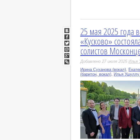
25 мая 2025 года 
ВКонтакте
«Кусково» состоял
Facebook
солистов Москонц
Twitter
Мой
Мир
Google+
Добавлено 27 июля 2025
Илья 
LiveJournal
Ирина Суханова (вокал)
,
Екате
(баритон, вокал)
,
Илья Ушуллу 