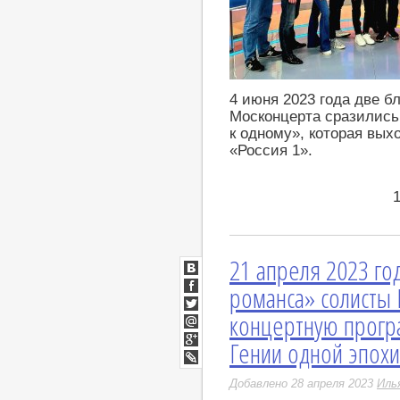
4 июня 2023 года две б
Москонцерта сразились 
к одному», которая вых
«Россия 1».
21 апреля 2023 го
ВКонтакте
романса» солисты
Facebook
концертную прогр
Twitter
Мой
Гении одной эпохи
Мир
Google+
LiveJournal
Добавлено 28 апреля 2023
Иль