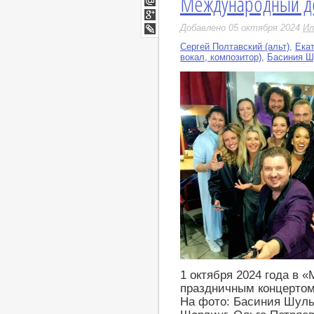
Международный де
Мой
Мир
Google+
Добавлено 05 октября 2024
Ил
LiveJournal
Сергей Полтавский (альт)
,
Екат
вокал, композитор)
,
Басиния Ш
1 октября 2024 года в 
праздничным концерто
На фото: Басиния Шуль