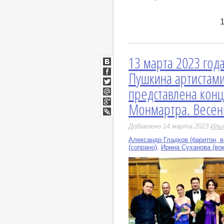
13 марта 2023 года
ВКонтакте
Пушкина артистам
Facebook
представлена кон
Twitter
Мой
Монмартра. Весен
Мир
Google+
LiveJournal
Добавлено 14 марта 2023
Иль
Александр Гладков (баритон, в
(сопрано)
,
Ирина Суханова (во