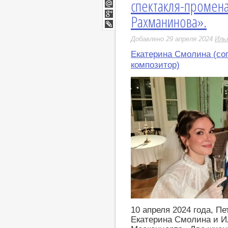
спектакля-промен
Twitter
Мой
Рахманинова».
Мир
Google+
LiveJournal
Добавлено 29 апреля 2024
Иль
Екатерина Смолина (со
композитор)
10 апреля 2024 года, П
Екатерина Смолина и И