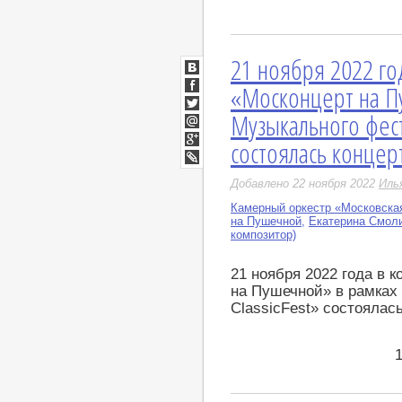
21 ноября 2022 го
ВКонтакте
«Москонцерт на П
Facebook
Музыкального фест
Twitter
Мой
состоялась концер
Мир
Google+
LiveJournal
Добавлено 22 ноября 2022
Иль
Камерный оркестр «Московска
на Пушечной
,
Екатерина Смоли
композитор)
21 ноября 2022 года в 
на Пушечной» в рамках
ClassicFest» состоялас