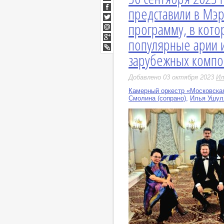
ВКонтакте
представили в Мэ
Facebook
программу, в кото
Twitter
Мой
популярные арии и
Мир
Google+
зарубежных компо
LiveJournal
Добавлено 03 октября 2023
Ил
Камерный оркестр «Московска
Смолина (сопрано)
,
Илья Ушулл