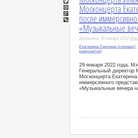
Москонцерта Екат
Twitter
Мой
после иммерсивно
Мир
Google+
«Музыкальные веч
LiveJournal
Добавлено 30 января 2022
Иль
Екатерина Смолина (сопрано)
,
композитор)
29 января 2022 года, М
Генеральный директор 
Москонцерта Екатерина
иммерсивного предста
«Музыкальные вечера н