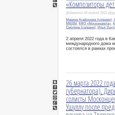
«Композиторы дет
Мир
Google+
LiveJournal
Добавлено 04 апреля 2022
Иль
Марина Агафонова (сопрано)
,
ММДМ
,
КФО «Москонцерта»
,
М
Смолина (сопрано)
,
Илья Ушулл
2 апреля 2022 года в К
международного дома м
состоялся в рамках про
26 марта 2022 год
ВКонтакте
губернатора). Дир
Facebook
солисты Москонце
Twitter
Мой
Ушуллу после пре
Мир
Google+
вечера на Тверско
LiveJournal