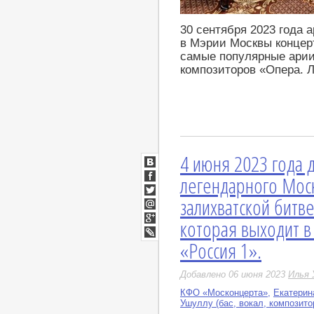
30 сентября 2023 года 
в Мэрии Москвы концер
самые популярные арии
композиторов «Опера. 
4 июня 2023 года
ВКонтакте
легендарного Моск
Facebook
залихватской битве
Twitter
Мой
которая выходит в
Мир
Google+
«Россия 1».
LiveJournal
Добавлено 06 июня 2023
Илья 
КФО «Москонцерта»
,
Екатерин
Ушуллу (бас, вокал, композито