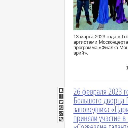
13 марта 2023 года в Г
артистами Москонцерта
программа «Фиалка Мон
арий».
26 февраля 2023 г
ВКонтакте
Большого дворца Г
Facebook
заповедника «Цар
Twitter
Мой
приняли участие 
Мир
Google+
«Созвездие талант
LiveJournal