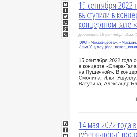
15 сентября 2022 
ВКонтакте
выступили в конце
Facebook
концертном зале 
Twitter
Мой
Мир
Google+
Добавлено 16 сентября 2022
И
LiveJournal
КФО «Москонцерта»
,
«Москонц
Илья Ушуллу (бас, вокал, комп
15 сентября 2022 года
в концерте «Опера-Гала
на Пушечной». В конце
Смолина, Илья Ушуллу
Ватутина, Александр Бл
14 мая 2022 года 
ВКонтакте
губернатора) пос
Facebook