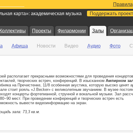
Правила
ьная карта»: академическая музыка
Поддержать проект
Коллективы
Проекты
Филармонии
Залы
Организа
а
Афиша
Новости
Видео
Аудио
Фото
С
зей располагает прекрасными возможностями для проведения концертов
ектаклей, творческих встреч, конференций. В изысканном
Ампирном за
обняка на Пречистенке, 11/8 особенная акустика, которую высоко ценят а
зале стоит рояль «J.Becker» с великолепным звучанием. В музее постоя
оходят концерты фортепианной, струнной и вокальной музыки. Зал рассч
 80−90 мест. При проведении конференций и творческих встреч есть
зможность вывести видеоинформацию на экран.
ощадь зала: 73,3 кв.м.