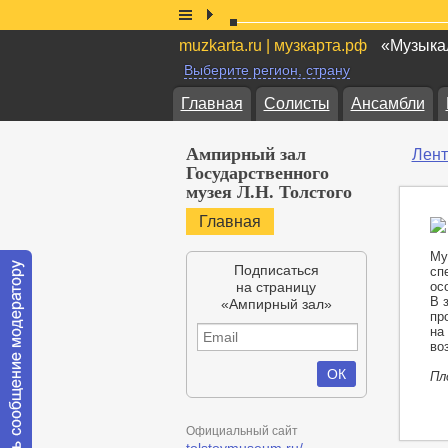
muzkarta.ru | музкарта.рф
«Музыкал
Выберите регион, страну
Главная
Солисты
Ансамбли
Ампирный зал
Лент
Государственного
музея Л.Н. Толстого
Главная
Му
Подписаться
сп
на страницу
ос
В 
«Ампирный зал»
пр
на
во
Пл
Официальный сайт