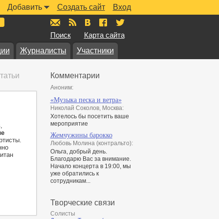
Добавить
Создать сайт
Вход
mail@muzkarta.ru
RSS
vk.com/muzkarta
fb.com/muzkarta
twitter.com/muzkarta
Поиск
Карта сайта
ции
Журналисты
Участники
татьи
Комментарии
Аноним:
«Музыка песка и ветра»
Николай Соколов, Москва:
Хотелось бы посетить ваше
мероприятие
,
ле
Жемчужины барокко
ртисты.
Любовь Молина (контральто):
нно
Ольга, добрый день.
итан
Благодарю Вас за внимание.
Начало концерта в 19:00, мы
уже обратились к
сотрудникам...
Творческие связи
Солисты