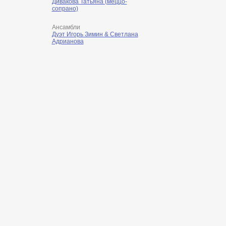
Дивакова Татьяна (меццо-
сопрано)
Ансамбли
Дуэт Игорь Зимин & Светлана
Адрианова