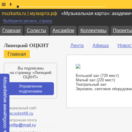
muzkarta.ru | музкарта.рф
«Музыкальная карта»: академи
Выберите регион, страну
Главная
Солисты
Ансамбли
Коллективы
Проекты
Липецкий ОЦКНТ
Лента
Афиша
Новос
Главная
Вы подписаны
на страницу «Липецкий
Большой зал (720 мест)
ОЦКНТ»
Малый зал (220 мест)
Театральный зал
Управление
Звуковое, световое оборудова
подписками
Официальный сайт
www.ocknt48.ru
Электронная почта