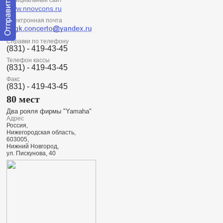
Официальный сайт
www.nnovcons.ru
Электронная почта
Справки по телефону
Отправить
(831) - 419-43-45
сообщение
модератору
Телефон кассы
(831) - 419-43-45
Факс
(831) - 419-43-45
80 мест
Два рояля фирмы "Yamaha"
Адрес
Россия,
Нижегородская область,
603005,
Нижний Новгород,
ул. Пискунова, 40