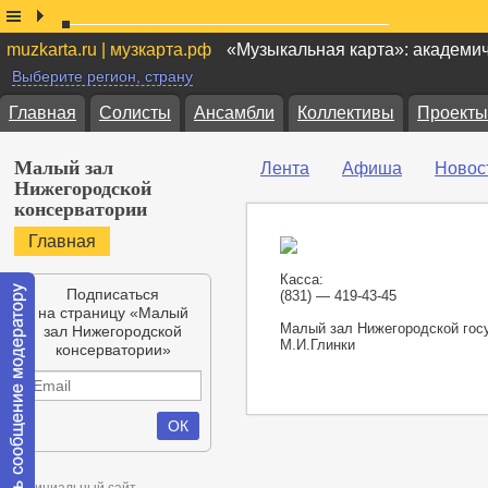
muzkarta.ru | музкарта.рф
«Музыкальная карта»: академи
Выберите регион, страну
Главная
Солисты
Ансамбли
Коллективы
Проекты
Малый зал
Лента
Афиша
Новос
Нижегородской
консерватории
Главная
Касса:
Подписаться
(831) —
419-43-45
на страницу «Малый
Малый зал Нижегородской госу
зал Нижегородской
М.И.Глинки
консерватории»