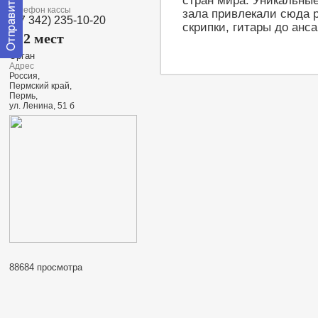
стран мира. Уникальны
Телефон кассы
зала привлекали сюда 
(+7 342) 235-10-20
скрипки, гитары до анса
412 мест
Орган
Отправить
Адрес
сообщение
Россия,
модератору
Пермский край,
Пермь,
ул. Ленина, 51 б
88684 просмотра