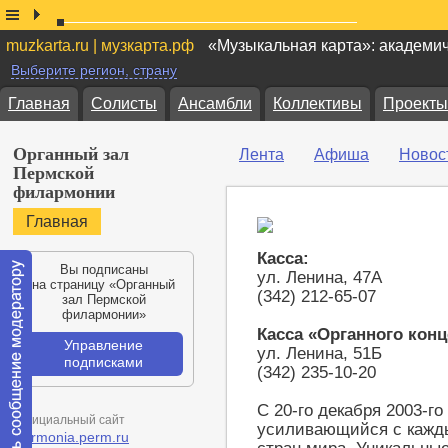
muzkarta.ru | музкарта.рф
«Музыкальная карта»: академи
Выберите регион, страну
Главная
Солисты
Ансамбли
Коллективы
Проекты
Органный зал
Лента
Афиша
Новос
Пермской
филармонии
Главная
Касса:
Вы подписаны
ул. Ленина, 47А
на страницу «Органный
(342) 212-65-07
зал Пермской
филармонии»
Касса «Органного конц
Управление
ул. Ленина, 51Б
подписками
(342) 235-10-20
С 20-го декабря 2003-г
Официальный сайт
усиливающийся с кажды
filarmonia.perm.ru