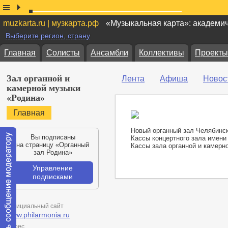
muzkarta.ru | музкарта.рф
«Музыкальная карта»: академи
Выберите регион, страну
Главная
Солисты
Ансамбли
Коллективы
Проекты
Зал органной и
Лента
Афиша
Новос
камерной музыки
«Родина»
Главная
Новый органный зал Челябинс
Вы подписаны
Кассы концертного зала имени 
на страницу «Органный
Кассы зала органной и камерно
зал Родина»
Управление
подписками
Официальный сайт
www.philarmonia.ru
Адрес