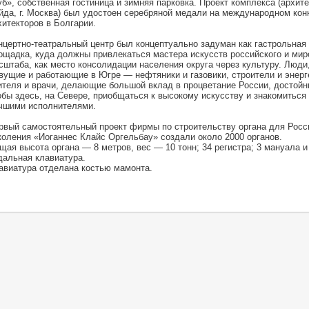
уб», собственная гостиница и зимняя парковка. Проект комплекса (архите
йда, г. Москва) был удостоен серебряной медали на международном кон
хитекторов в Болгарии.
нцертно-театральный центр был концептуально задуман как гастрольная
ощадка, куда должны привлекаться мастера искусств российского и мир
сштаба, как место консолидации населения округа через культуру. Люди
вущие и работающие в Югре — нефтяники и газовики, строители и энерг
ителя и врачи, делающие большой вклад в процветание России, достойны
обы здесь, на Севере, приобщаться к высокому искусству и знакомиться 
чшими исполнителями.
рвый самостоятельный проект фирмы по строительству органа для Росси
коления «Иоганнес Клайс Оргельбау» создали около 2000 органов.
щая высота органа — 8 метров, вес — 10 тонн; 34 регистра; 3 мануала и
дальная клавиатура.
авиатура отделана костью мамонта.