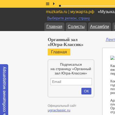
muzkarta.ru | музкарта.рф
«Музыкал
Выберите регион, страну
Главная
Солисты
Ансамбли
Органный зал
Лент
«Югра-Классик»
Главная
Подписаться
Ка
на страницу «Органный
еж
зал Югра-Классик»
пе
Ко
го
по
ро
Ар
пл
Официальный сайт
Ор
ugraclassic.ru
от