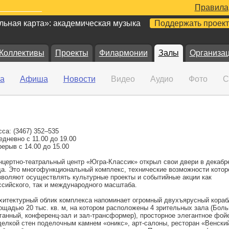
Правила
ьная карта»: академическая музыка
Поддержать проект
Коллективы
Проекты
Филармонии
Залы
Организа
а
Афиша
Новости
Видео
Аудио
Фото
С
сса: (3467) 352–535
едневно с 11.00 до 19.00
рерыв с 14.00 до 15.00
нцертно-театральный центр «Югра-Классик» открыл свои двери в декабр
да. Это многофункциональный комплекс, технические возможности котор
зволяют осуществлять культурные проекты и событийные акции как
ссийского, так и международного масштаба.
хитектурный облик комплекса напоминает огромный двухъярусный кораб
ощадью 20 тыс. кв. м, на котором расположены 4 зрительных зала (Боль
ганный, конференц-зал и зал-трансформер), просторное элегантное фой
делкой стен поделочным камнем «оникс», арт-салоны, ресторан «Венски