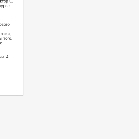
ктор С.
курсе
ового
,
етики,
 того,
с
и. 4