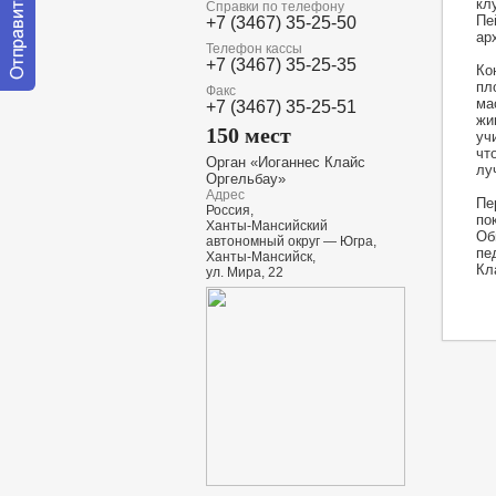
кл
Справки по телефону
Пе
+7 (3467) 35-25-50
ар
Телефон кассы
+7 (3467) 35-25-35
Ко
пл
Факс
Отправить
ма
+7 (3467) 35-25-51
сообщение
жи
150 мест
модератору
уч
чт
Орган «Иоганнес Клайс
лу
Оргельбау»
Адрес
Пе
Россия,
по
Ханты-Мансийский
Об
автономный округ — Югра,
пе
Ханты-Мансийск,
Кл
ул. Мира, 22