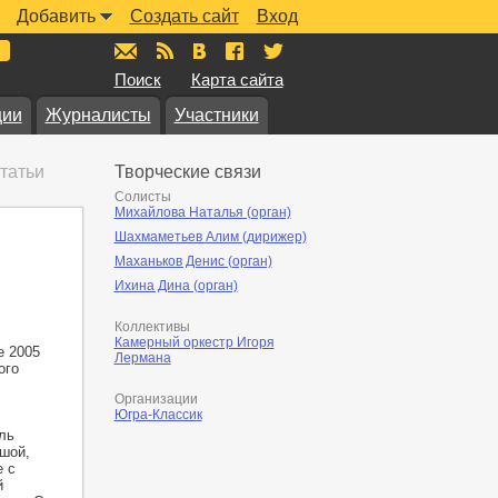
Добавить
Создать сайт
Вход
mail@muzkarta.ru
RSS
vk.com/muzkarta
fb.com/muzkarta
twitter.com/muzkarta
Поиск
Карта сайта
ции
Журналисты
Участники
татьи
Творческие связи
Солисты
Михайлова Наталья (орган)
Шахмаметьев Алим (дирижер)
Маханьков Денис (орган)
Ихина Дина (орган)
Коллективы
Камерный оркестр Игоря
е 2005
Лермана
ого
Организации
Югра-Классик
ль
шой,
е с
й