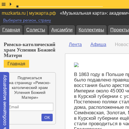
muzkarta.ru | музкарта.рф
«Музыкальная карта»: академи
Выберите регион, страну
Главная
Солисты
Ансамбли
Коллективы
Проекты
Римско-католический
Лента
Афиша
Новос
храм Успения Божией
Матери
Главная
В 1863 году в Польше п
Подписаться
было подавлено правящ
на страницу «Римско-
восстания было арестов
католический храм
Империи около 45 000 ч
Успения Божией
в Курской губернии с 
Матери»
Постепенно поляки стал
дома, расположенные п
Семёновская, Золотая, 
в Курской губернии ещё
стали проводиться в ча