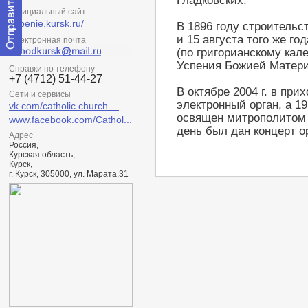
Гладковских.
Официальный сайт
uspenie.kursk.ru/
В 1896 году строительс
и 15 августа того же г
Электронная почта
(по григорианскому ка
Отправить
Успения Божией Матери
Справки по телефону
сообщение
+7 (4712) 51-44-27
модератору
В октябре 2004 г. в пр
Сети и сервисы
электронный орган, а 19
vk.com/catholic.church....
освящен митрополитом 
www.facebook.com/Cathol...
день был дан концерт о
Адрес
Россия,
Курская область,
Курск,
г. Курск, 305000, ул. Марата,31