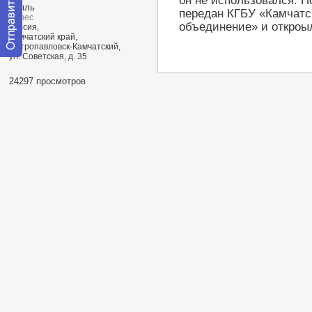
он не использовался. П
Рояль
передан КГБУ «Камчатс
Адрес
объединение» и откроыл
Россия,
Камчатский край,
Петропавловск-Камчатский,
ул. Советская, д. 35
Отправить
сообщение
24297 просмотров
модератору