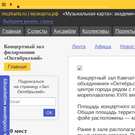
muzkarta.ru | музкарта.рф
«Музыкальная карта»: академи
Выберите регион, страну
Главная
Солисты
Ансамбли
Коллективы
Проекты
Концертный зал
Лента
Афиша
Новос
филармонии
«Октябрьский»
Главная
Концертный зал Камчат
Подписаться
объединения «Октябрьс
на страницу «Зал
центре города рядом с
Октябрьский»
мореплавателю XVIII в
Площадь концертного за
Общая площадь террито
фойе расположены — ка
Ранее в зале располага
340 мест