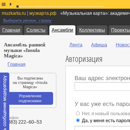
muzkarta.ru | музкарта.рф
«Музыкальная карта»: академи
Выберите регион, страну
Главная
Солисты
Ансамбли
Коллективы
Проекты
Ансамбль ранней
Лента
Афиша
Новос
музыки «Insula
Авторизация
Magica»
Главная
Ваш адрес электрон
Вы подписаны
на страницу «Insula
Magica»
Управление
подписками
У вас уже есть паро
Нет, я новый пользов
Телефон
Да, у меня есть парол
+(383) 222–60–53