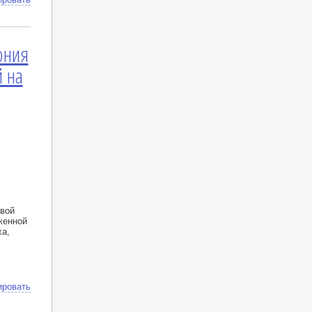
ония
 на
вой
женной
а,
ировать