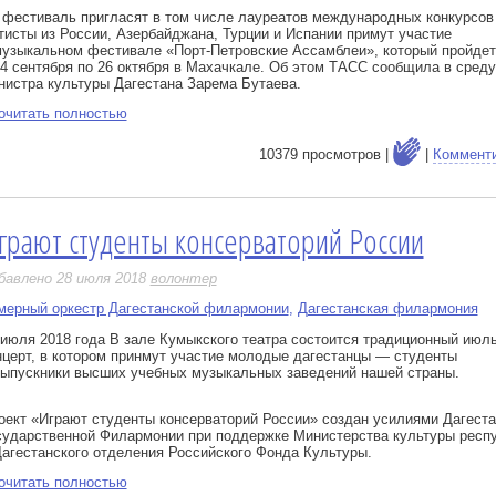
 фестиваль пригласят в том числе лауреатов международных конкурсов
тисты из России, Азербайджана, Турции и Испании примут участие
музыкальном фестивале «Порт-Петровские Ассамблеи», который пройдет
24 сентября по 26 октября в Махачкале. Об этом ТАСС сообщила в среду
нистра культуры Дагестана Зарема Бутаева.
очитать полностью
10379 просмотров |
|
Коммент
грают студенты консерваторий России
е
бавлено 28 июля 2018
волонтер
мерный оркестр Дагестанской филармонии
,
Дагестанская филармония
 июля 2018 года В зале Кумыкского театра состоится традиционный июл
нцерт, в котором принмут участие молодые дагестанцы — студенты
выпускники высших учебных музыкальных заведений нашей страны.
оект «Играют студенты консерваторий России» создан усилиями Дагеста
сударственной Филармонии при поддержке Министерства культуры респ
Дагестанского отделения Российского Фонда Культуры.
очитать полностью