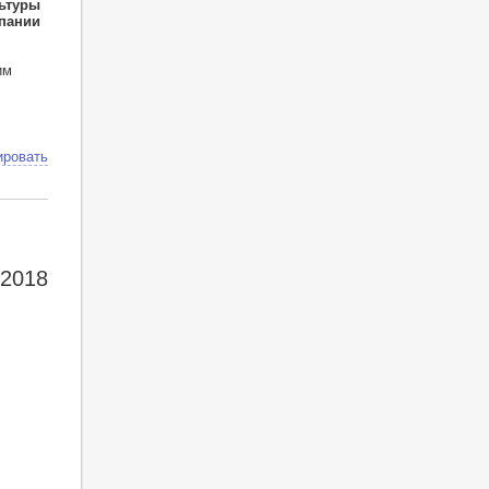
льтуры
спании
им
ировать
 2018