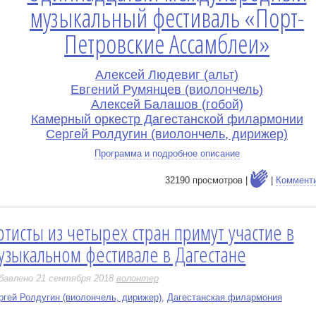
музыкальный фестиваль «Порт-
Петровские Ассамблеи»
Алексей Людевиг (альт)
Евгений Румянцев (виолончель)
Алексей Балашов (гобой)
Камерный оркестр Дагестанской филармонии
Сергей Ролдугин (виолончель, дирижер)
Программа и подробное описание
32190 просмотров |
|
Коммент
ртисты из четырех стран примут участие в
е
узыкальном фестивале в Дагестане
бавлено 21 сентября 2018
волонтер
ргей Ролдугин (виолончель, дирижер)
,
Дагестанская филармония