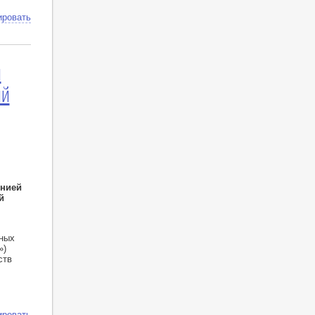
ировать
я
ый
онией
й
чных
»)
ств
ировать