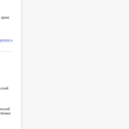
 врио
ировать
ьский
нской
ублики