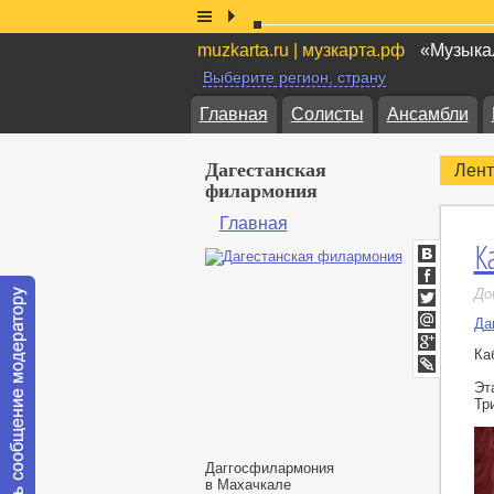
muzkarta.ru | музкарта.рф
«Музыкал
Выберите регион, страну
Главная
Солисты
Ансамбли
Дагестанская
Лент
филармония
Главная
К
ВКонтакт
Facebook
До
Twitter
Да
Мой
Мир
Ка
Google+
LiveJournal
Эт
Тр
Даггосфилармония
в Махачкале