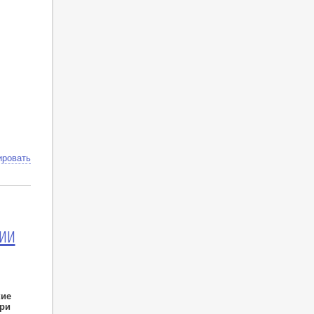
ировать
ии
кие
ри