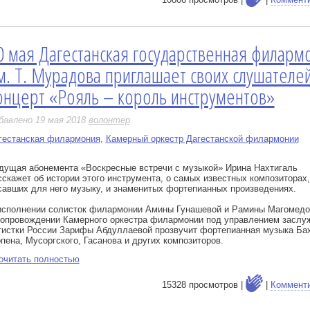
0 мая Дагестанская государственная филарм
е
м. Т. Мурадова приглашает своих слушателей
онцерт «Рояль – король инструментов»
бавлено 19 мая 2018
волонтер
гестанская филармония
,
Камерный оркестр Дагестанской филармонии
дущая абонемента «Воскресные встречи с музыкой» Ирина Нахтигаль
сскажет об истории этого инструмента, о самых известных композиторах,
савших для него музыку, и знаменитых фортепианных произведениях.
исполнении солисток филармонии Амины Гунашевой и Рамины Магомедо
сопровождении Камерного оркестра филармонии под управлением заслу
тистки России Зарифы Абдуллаевой прозвучит фортепианная музыка Бах
пена, Мусоргского, Гасанова и других композиторов.
очитать полностью
15328 просмотров |
|
Коммент