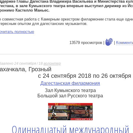
ддержке Главы Дагестана Владимира Васильева и Министерства ку
гестана, в зале Кумыкского театра впервые выступил дирижер из И
ронимо Кастелло Маньес.
о совместная работа с Камерным оркестром филармонии стала еще одн
тересным опытом для дагестанских музыкантов.
очитать полностью
13579 просмотров |
|
Коммент
бавлено 24 сентября / 18
волонтер
ахачкала, Грозный
е
с 24 сентября 2018 по 26 октября
Дагестанская филармония
Зал Кумыкского театра
Большой зал Русского театра
Одиннадцатый международный