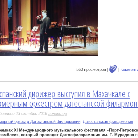
560 просмотров |
|
Коммент
спанский дирижер выступил в Махачкале с
е
амерным оркестром дагестанской филармон
бавлено 23 октября 2018
волонтер
мерный оркестр Дагестанской филармонии
,
Дагестанская филармония
рамках XI Международного музыкального фестиваля «Порт-Петровс
самблеи», который проводит Даггосфиларамония им. Т. Мурадова п