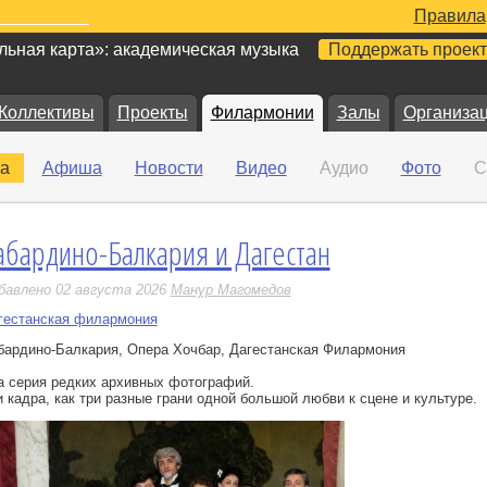
Правила
ьная карта»: академическая музыка
Поддержать проект
Коллективы
Проекты
Филармонии
Залы
Организа
а
Афиша
Новости
Видео
Аудио
Фото
С
абардино-Балкария и Дагестан
е
бавлено 02 августа 2026
Манур Магомедов
гестанская филармония
бардино-Балкария, Опера Хочбар, Дагестанская Филармония
а серия редких архивных фотографий.
и кадра, как три разные грани одной большой любви к сцене и культуре.