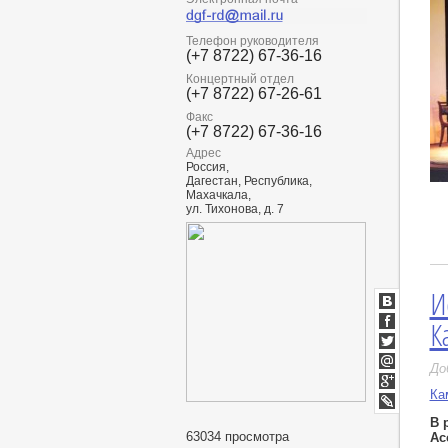
Телефон руководителя
(+7 8722) 67-36-16
Концертный отдел
(+7 8722) 67-26-61
Факс
(+7 8722) 67-36-16
Адрес
Россия,
Дагестан, Республика,
Махачкала,
ул. Тихонова, д. 7
И
ВКонтакт
К
Facebook
Twitter
До
Мой
Мир
Ка
Google+
LiveJournal
В 
63034 просмотра
Ас