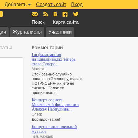
Добавить
Создать сайт
Вход
mail@muzkarta.ru
RSS
vk.com/muzkarta
fb.com/muzkarta
twitter.com/muzkarta
Поиск
Карта сайта
ции
Журналисты
Участники
татьи
Комментарии
Госфилармония
на Кавминводах теперь
стала Северо...
Москва:
Этой осенью случайно
попала на Элеонору, сказать
ПОТРЯСЕНА- ничего не
сказать....Голос ее
пронизывает...
Концерт солиста
Московской филармонии
Алексея Набиулина...
Grieg:
Дормидонта же!
Концерт виолончельной
музыки
чел, махкал: