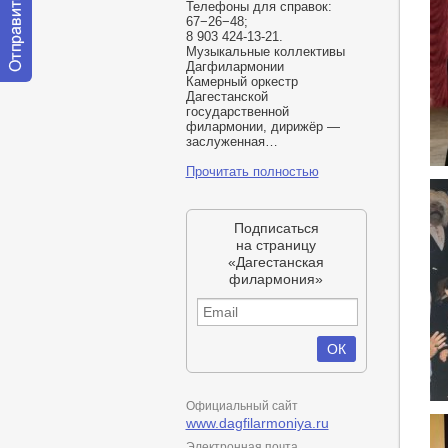
Телефоны для справок:
67−26−48;
8 903 424-13-21.
Музыкальные коллективы
Дагфилармонии
Камерный оркестр
Отправить
Дагестанской
сообщение
государственной
модератору
филармонии, дирижёр —
заслуженная…
Прочитать полностью
Подписаться
на страницу
«Дагестанская
филармония»
Официальный сайт
www.dagfilarmoniya.ru
Электронная почта