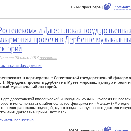
16092 просмотра |
|
Коммент
Ростелеком» и Дагестанская государственна
е
илармония провели в Дербенте музыкальн
екторий
бавлено 28 июля 2018
волонтер
гестанская филармония
остелеком» в партнерстве с Дагестанской государственной филарм
. Т. Мурадова провел в Дербенте в Музее мировых культур и религи
рвый музыкальный лекторий.
нцерт дагестанской классической и народной музыки, композиции восто
торов в исполнении ансамбля солистов филармонии «Макъа» («Мелодия
полнялся рассказом ведущей, музыковеда, заслуженного деятеля искус
спублики Дагестана Ирины Нахтигаль.
очитать полностью
10806 просмотров |
|
Коммент