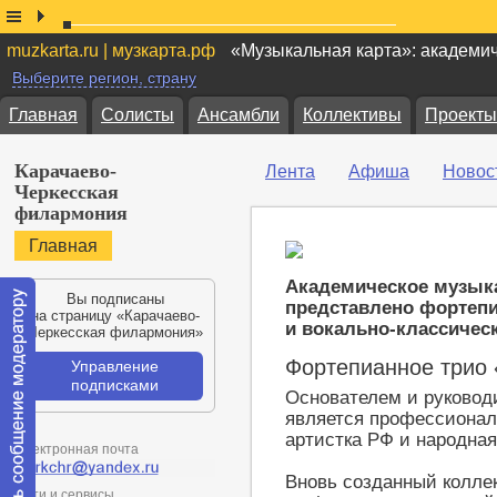
muzkarta.ru | музкарта.рф
«Музыкальная карта»: академи
Выберите регион, страну
Главная
Солисты
Ансамбли
Коллективы
Проекты
Карачаево-
Лента
Афиша
Новос
Черкесская
филармония
Главная
Академическое музык
Вы подписаны
представлено фортеп
на страницу «Карачаево-
и вокально-классическ
Черкесская филармония»
Фортепианное трио 
Управление
подписками
Основателем и руковод
является профессионал
артистка РФ и народная
Электронная почта
Вновь созданный коллек
Сети и сервисы