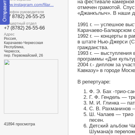
на фестивале камерной 
www.instagram.com/filar...
отмечен грамотой. Спус
Телефон руководителя
«Джанкълыч». В наши д
(+7 8782) 26-55-25
Концертный отдел
1991 г. — успешное вы
Отправить
+7 (8782) 26-55-66
Карачаево-Балкарском ф
сообщение
Адрес
1992 г. — концерты в р
модератору
Россия,
в штате Нью-Джерси (С
Карачаево-Черкесская
гражданства.
Республика,
Черкесск,
1993 г. — выступления 
пер. Первомайский, 26
программы «Дни культу
2004 г.- диплом за уча
Кавказу» в городе Моск
В репертуаре:
Ф. Э. Бах -трио-са
Г. Ф. Гендель — тр
М. И. Глинка — пат
С. В. Рахманинов 
Ш. Чалаев — трио 
песен.
41894 просмотра
Детский альбом Ч
Шумана(в переложе