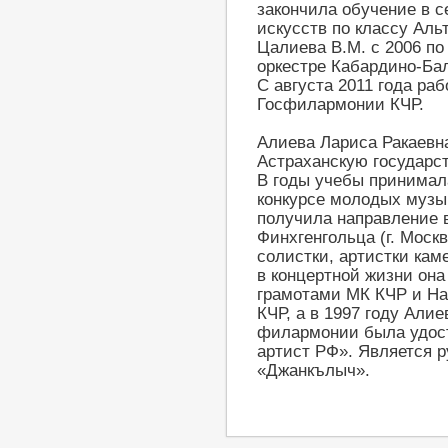
закончила обучение в с
искусств по классу Аль
Цалиева В.М. с 2006 по
оркестре Кабардино-Ба
С августа 2011 года ра
Госфилармонии КЧР.
Алиева Лариса Ракаевна
Астраханскую государст
В годы учебы принимал
конкурсе молодых музы
получила направление в
Финхгенгольца (г. Москв
солистки, артистки кам
в концертной жизни он
грамотами МК КЧР и На
КЧР, а в 1997 году Алие
филармонии была удост
артист РФ». Является 
«Джанкълыч».