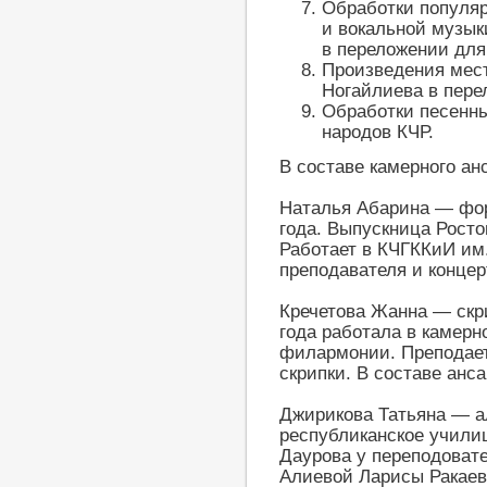
Обработки популяр
и вокальной музык
в переложении для
Произведения мест
Ногайлиева в пере
Обработки песенн
народов КЧР.
В составе камерного а
Наталья Абарина — фор
года. Выпускница Росто
Работает в КЧГККиИ им.
преподавателя и конце
Кречетова Жанна — скри
года работала в камерн
филармонии. Преподает
скрипки. В составе анс
Джирикова Татьяна — ал
республиканское училищ
Даурова у переподоват
Алиевой Ларисы Ракаевн