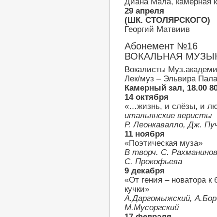
Диана Мала, камерная 
29 апреля
(ШК. СТОЛЯРСКОГО)
Георгий Матвиив
Абонемент №16
ВОКАЛЬНАЯ МУЗЫ
Вокалисты Муз.академ
Лек/муз – Эльвира Пал
Камерный зал, 18.00 80
14 октября
«…жизнь, и слёзы, и л
итальянские веристы
Р. Леонкавалло, Дж. Пу
11 ноября
«Поэтическая муза»
В творч. С. Рахманинов
С. Прокофьева
9 декабря
«От гения – новатора к
кучки»
А.Даргомыжский, А.Бор
М.Мусоргский
17 февраля