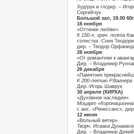
Худ/рук и гл/дир. – Иг
Сергейчук
Большой зал, 19.00 60г
16 ноября
«Оттенки любви»
К 150-л. греч. поэта К
солистка -Соня Теодори
дир. – Теодор Орфанид
28 ноября
«От романтики к аванга
Дир. – Владимир Рунча
26 декабря
«Памятник прекраснейш
К 200-летию Р.Вагнера
Дир.-Игорь Шаврук
30 апреля (КИРХА)
«Духовное наследие»
Моцарт «Коронационна
с анс. «Ренессанс», дир
12 июня
«Вольный ветер»
Творч. Исаака Дунаевск
Дир. – Владимир Дикий