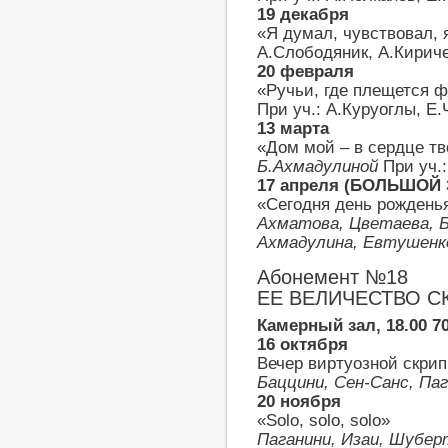
19 декабря
«Я думал, чувствовал,
А.Слободяник, А.Кирич
20 февраля
«Ручьи, где плещется 
При уч.: А.Куруоглы, Е
13 марта
«Дом мой – в сердце т
Б.Ахмадулиной
При уч.:
17 апреля (БОЛЬШОЙ 
«Сегодня день рождень
Ахматова, Цветаева, Б
Ахмадулина, Евтушен
Абонемент №18
ЕЕ ВЕЛИЧЕСТВО С
Камерный зал, 18.00
7
16 октября
Вечер виртуозной скри
Баццини, Сен-Санс, Па
20 ноября
«Solo, solo, solo»
Паганини, Изаи, Шубер