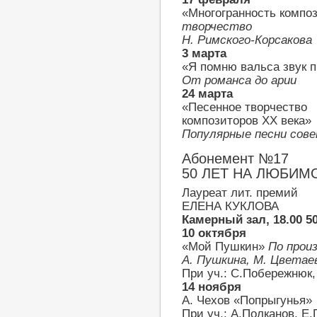
«Многогранность композ
творчество
Н. Римского-Корсакова
3 марта
«Я помню вальса звук 
От романса до арии
24 марта
«Песенное творчество
композиторов ХХ века»
Популярные песни сове
Абонемент №17
50 ЛЕТ НА ЛЮБИМ
Лауреат лит. премий
ЕЛЕНА КУКЛОВА
Камерный зал, 18.00 5
10 октября
«Мой Пушкин»
По произ
А. Пушкина, М. Цветае
При уч.: С.Побережнюк
14 ноября
А. Чехов «Попрыгунья»
При уч.: А.Полканов, Е