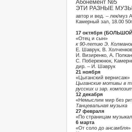
Абонемент №5
ЭТИ РАЗНЫЕ МУЗЫ
автор и вед. – лек/муз 
Камерный зал, 18.00 50
17 октября (БОЛЬШОЙ
«Отец и сын»
к 90-летию Э. Колмано
Е. Шаврук, В. Холченков
И. Визиренко, А. Полкан
С. Побережнюк, Камерн
дир. – И. Шаврук
21 ноября
«Цыганский вернисаж»
Цыганские мотивы в т
русских и зар. компози
12 декабря
«Немыслим мир без ри
Танцевальная музыка
27 февраля
«По страницам музыка
6 марта
«От соло до ансамбля»