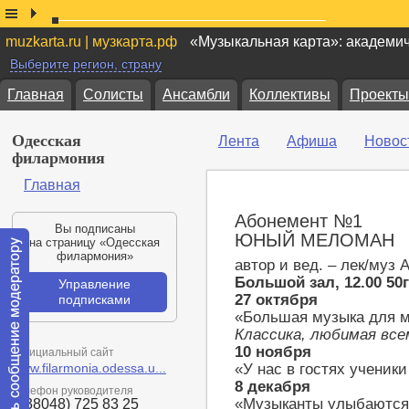
muzkarta.ru | музкарта.рф
«Музыкальная карта»: академи
Выберите регион, страну
Главная
Солисты
Ансамбли
Коллективы
Проекты
Одесская
Лента
Афиша
Новос
филармония
Главная
Абонемент №1
Вы подписаны
ЮНЫЙ МЕЛОМАН
на страницу «Одесская
филармония»
автор и вед. – лек/муз 
Большой зал, 12.00 50
Управление
27 октября
подписками
«Большая музыка для 
Классика, любимая все
10 ноября
Официальный сайт
www.filarmonia.odessa.u...
«У нас в гостях ученик
8 декабря
Телефон руководителя
«Музыканты улыбаются
(+38048) 725 83 25