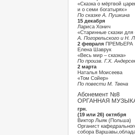
«Сказка о мёртвой царе
и о семи богатырях»
По сказке А. Пушкина
15 декабря
Лариса Хонич
«Старинные сказки для
А. Погорельского и Н. 
2 февраля
ПРЕМЬЕРА
Елена Шаврук
«Весь мир – сказка»
По произв. Г.Х. Андерсе
2 марта
Наталья Моисеева
«Том Сойер»
По повести М. Твена
Абонемент №8
ОРГАННАЯ МУЗЫК
грн.
(19 или 26) октября
Виктор Лыяк (Польша)
Органист кафедральног
собора Варшавы,облада