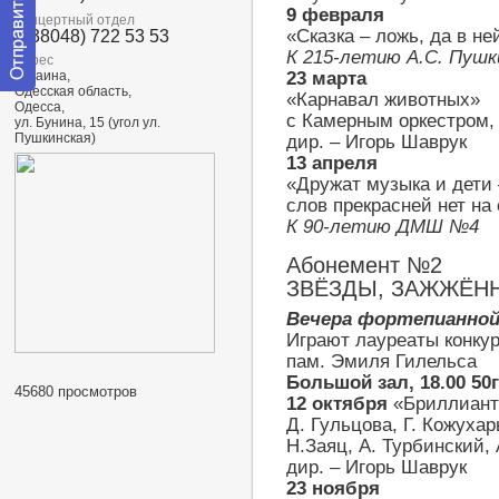
9 февраля
Концертный отдел
«Сказка – ложь, да в ней
(+38048) 722 53 53
К 215-летию А.С. Пушк
Адрес
Украина,
23 марта
Одесская область,
«Карнавал животных»
Отправить
Одесса,
сообщение
с Камерным оркестром,
ул. Бунина, 15 (угол ул.
модератору
Пушкинская)
дир. – Игорь Шаврук
13 апреля
«Дружат музыка и дети 
слов прекрасней нет на
К 90-летию ДМШ №4
Абонемент №2
ЗВЁЗДЫ, ЗАЖЖЁН
Вечера фортепианно
Играют лауреаты конку
пам. Эмиля Гилельса
Большой зал, 18.00 50г
45680 просмотров
12 октября
«Бриллиант
Д. Гульцова, Г. Кожухар
Н.Заяц, А. Турбинский,
дир. – Игорь Шаврук
23 ноября