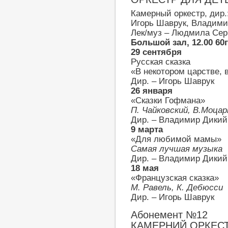
Камерный оркестр, дир.
Игорь Шаврук, Владими
Лек/муз – Людмила Сер
Большой зал, 12.00 60
29 сентября
Русская сказка
«В некотором царстве, в
Дир. – Игорь Шаврук
26 января
«Сказки Гофмана»
П. Чайковский, В.Моца
Дир. – Владимир Дикий
9 марта
«Для любимой мамы»
Самая лучшая музыка
Дир. – Владимир Дикий
18 мая
«Французская сказка»
М. Равель, К. Дебюсси
Дир. – Игорь Шаврук
Абонемент №12
КАМЕРНИЙ ОРКЕС