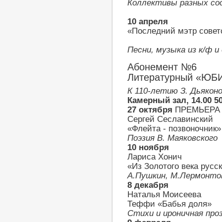
Коллективы разных со
10 апреля
«Последний мэтр совет
Песни, музыка из к/ф и
Абонемент №6
Литературный «Ю
К 110-летию З. Дьякон
Камерный зал, 14.00 5
27 октября
ПРЕМЬЕРА
Сергей Сеславинский
«Флейта - позвоночник»
Поэзия В. Маяковского
10 ноября
Лариса Хонич
«Из Золотого века русс
А.Пушкин, М.Лермонтов
8 декабря
Наталья Моисеева
Теффи «Бабья доля»
Стихи и ироничная проз