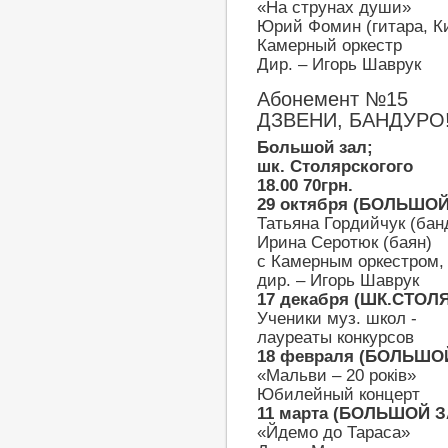
«На струнах души»
Юрий Фомин (гитара, К
Камерный оркестр
Дир. – Игорь Шаврук
Абонемент №15
ДЗВЕНИ, БАНДУРО
Большой зал;
шк. Столярскогого
18.00 70грн.
29 октября (БОЛЬШОЙ
Татьяна Гордийчук (бан
Ирина Серотюк (баян)
с Камерным оркестром,
дир. – Игорь Шаврук
17 декабря (ШК.СТОЛ
Ученики муз. школ -
лауреаты конкурсов
18 февраля (БОЛЬШО
«Мальви – 20 років»
Юбилейный концерт
11 марта (БОЛЬШОЙ З
«Йдемо до Тараса»