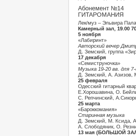
Абонемент №14
ГИТАРОМАНИЯ
Лек/муз – Эльвира Пал
Камерный зал, 19.00 7
5 ноября
«Лабиринт»
Авторский вечер Дмитр
Д. Земский, группа «Зи
17 декабря
«Семиструночка»
Музыка 19-20 вв. для 7
Д. Земский, А. Азизов,
25 февраля
Одесский гитарный квар
Е.Хорошавина, О. Бейл
С. Репчинский, А.Сикор
25 марта
«Бароккомания»
Старинная музыка
Д. Земский, М. Ксида, А
А. Слободяник, О. Резн
13 мая (БОЛЬШОЙ ЗА