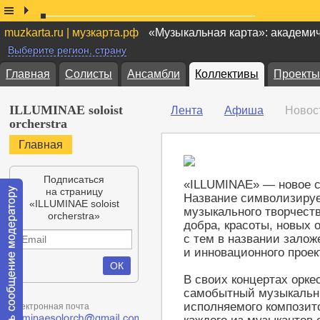
muzkarta.ru | музкарта.рф
«Музыкальная карта»: академи
Выберите регион, страну
Главная
Солисты
Ансамбли
Коллективы
Проекты
ILLUMINAE soloist
Лента
Афиша
Новос
orcherstra
Главная
Подписаться
«ILLUMINAE» — новое с
на страницу
Название символизируе
«ILLUMINAE soloist
музыкального творчеств
orcherstra»
добра, красоты, новых 
с тем в названии залож
и инновационного проек
В своих концертах орке
самобытный музыкальн
исполняемого композит
Электронная почта