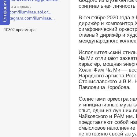
каждого из музыкантов 
оригинальная личность 
Сети и сервисы
vk.com/illuminae.sol.or...
В сентябре 2020 года в
instagram.com/illuminae...
дирижёр и композитор 
Отправить
симфонический оркестр
10302 просмотра
сообщение
главный дирижёр и худ
модератору
международного коллек
Исполнительский стиль
Ча Ми отличают захват
характер, мощная энерг
Хоанг Фам Ча Ми — вос
Народного артиста Росс
Станиславского и В.И.
Павловича Коробова.
Солистами оркестра яв
и инициативные музык
опыт, одни из лучших в
Чайковского и РАМ им. 
представляют собой наг
смысловое наполнение 
не потеряло своей акту