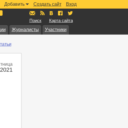
Добавить
Создать сайт
Вход
mail@muzkarta.ru
RSS
vk.com/muzkarta
fb.com/muzkarta
twitter.com/muzkarta
Поиск
Карта сайта
ции
Журналисты
Участники
татьи
тница
 2021