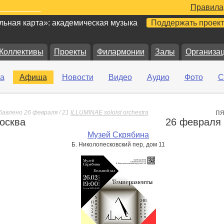
Правила
ьная карта»: академическая музыка
Поддержать проект
Коллективы
Проекты
Филармонии
Залы
Организа
а
Афиша
Новости
Видео
Аудио
Фото
С
пя
бавлено 26 февраля / 21
ILLUMINAE soloist orchestra
осква
26 февраля
е
Музей Скрябина
Б. Николопесковский пер, дом 11