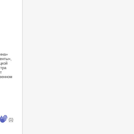
ина»
енты»,
цкой
стра
т
твенном
(1)