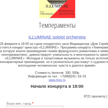
Темпераменты
ILLUMINAE soloist orcherstra
26 февраля в 19:00 на сцене концертного зала Медиацентра «Дом Скряб
стоится концерт оркестра «ILLUMINAE». Программа концерта «Темперам
в которую вошли произведения гениев французского романтизма и неме
«контрромантики», демонстрирует уникальность и многогранность орке
«ILLUMINAE». Молодые и талантливые музыканты не только исполня
знохарактерные произведения, но и увлекательно расскажут о художес
воплощении человеческих чувств в диалоге времён.
Стоимость билетов: 300, 500р
Информация по тел.: +7(499)241−19−01
www.mos.ru
Начало концерта в 19:00
8721 просмотр |
Ваше имя, город
*