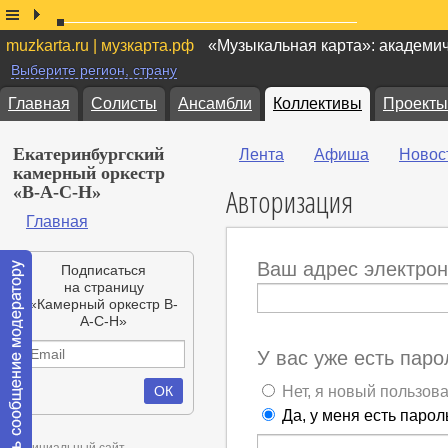
muzkarta.ru | музкарта.рф
«Музыкальная карта»: академи
Выберите регион, страну
Главная
Солисты
Ансамбли
Коллективы
Проекты
Екатеринбургский
Лента
Афиша
Новос
камерный оркестр
Авторизация
«B-A-C-H»
Главная
Ваш адрес электрон
Подписаться
на страницу
«Камерный оркестр B-
A-C-H»
У вас уже есть паро
Нет, я новый пользов
Да, у меня есть парол