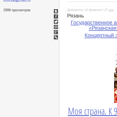
Добавлено 10 февраля / 25
smi
2999 просмотров
Рязань
ВКонтакте
Facebook
Государственное 
Twitter
«Рязанская
Мой
Концертный 
Мир
Google+
lj
Моя страна. К 