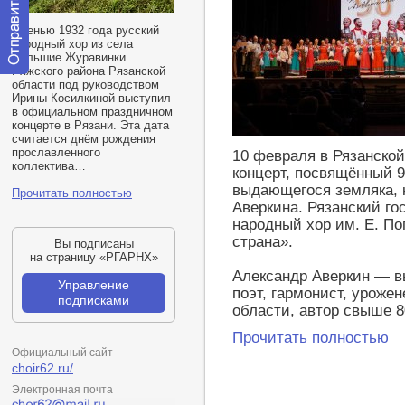
Осенью 1932 года русский
народный хор из села
Большие Журавинки
Ряжского района Рязанской
Отправить
области под руководством
сообщение
Ирины Косилкиной выступил
модератору
в официальном праздничном
концерте в Рязани. Эта дата
считается днём рождения
прославленного
10 февраля в Рязанско
коллектива…
концерт, посвящённый 
выдающегося земляка, 
Прочитать полностью
Аверкина. Рязанский г
народный хор им. Е. П
страна».
Вы подписаны
на страницу «РГАРНХ»
Александр Аверкин — в
Управление
поэт, гармонист, уроже
подписками
области, автор свыше 8
Прочитать полностью
Официальный сайт
choir62.ru/
Электронная почта