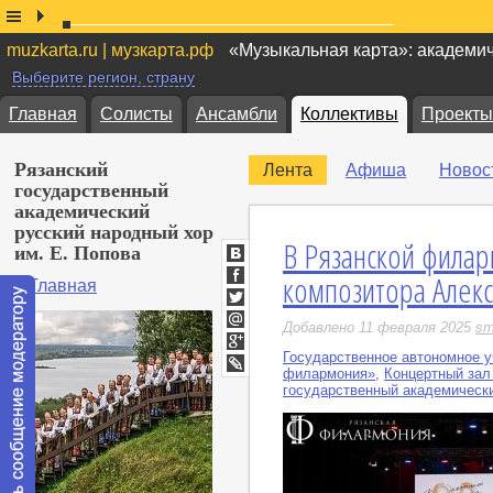
muzkarta.ru | музкарта.рф
«Музыкальная карта»: академи
Выберите регион, страну
Главная
Солисты
Ансамбли
Коллективы
Проекты
Рязанский
Лента
Афиша
Новос
государственный
академический
русский народный хор
В Рязанской филар
им. Е. Попова
ВКонтакте
композитора Алек
Главная
Facebook
Twitter
Добавлено 11 февраля 2025
sm
Мой
Мир
Государственное автономное у
Google+
филармония»
,
Концертный зал
LiveJournal
государственный академически