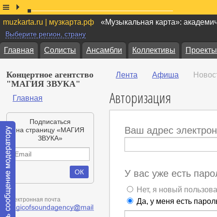
muzkarta.ru | музкарта.рф
«Музыкальная карта»: академи
Выберите регион, страну
Главная
Солисты
Ансамбли
Коллективы
Проекты
Концертное агентство
Лента
Афиша
Новос
"МАГИЯ ЗВУКА"
Авторизация
Главная
Подписаться
Ваш адрес электрон
на страницу «МАГИЯ
ЗВУКА»
У вас уже есть паро
Нет, я новый пользов
Электронная почта
Да, у меня есть парол