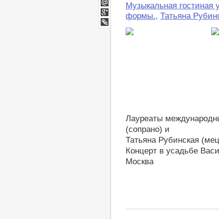
Twitter
Музыкальная гостиная 
Мой
формы.
,
Татьяна Рубин
Мир
Google+
LiveJournal
Лауреаты международны
(сопрано) и
Татьяна Рубинская (мец
Концерт в усадьбе Вас
Москва