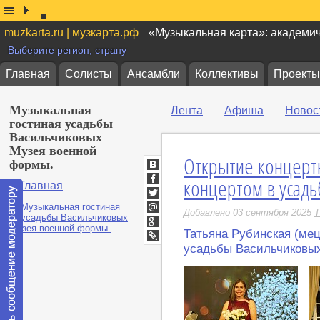
muzkarta.ru | музкарта.рф
«Музыкальная карта»: академи
Выберите регион, страну
Главная
Солисты
Ансамбли
Коллективы
Проекты
Музыкальная
Лента
Афиша
Новос
гостиная усадьбы
Васильчиковых
Музея военной
Открытие концерт
формы.
ВКонтакте
концертом в усадь
Главная
Facebook
Twitter
Добавлено 03 сентября 2025
Т
Мой
Мир
Татьяна Рубинская (мец
Google+
LiveJournal
усадьбы Васильчиковы