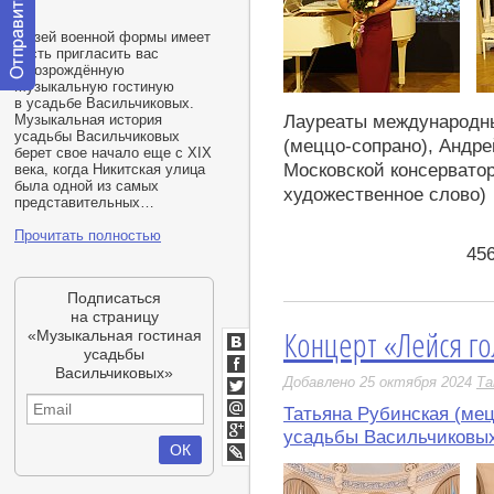
Музей военной формы имеет
честь пригласить вас
в возрождённую
Музыкальную гостиную
Отправить
в усадьбе Васильчиковых.
сообщение
Лауреаты международны
Музыкальная история
модератору
усадьбы Васильчиковых
(меццо-сопрано), Андре
берет свое начало еще с XIX
Московской консервато
века, когда Никитская улица
была одной из самых
художественное слово)
представительных…
Прочитать полностью
45
Подписаться
на страницу
Концерт «Лейся г
«Музыкальная гостиная
усадьбы
ВКонтакте
Васильчиковых»
Facebook
Добавлено 25 октября 2024
Та
Twitter
Татьяна Рубинская (мец
Мой
усадьбы Васильчиковы
Мир
Google+
LiveJournal