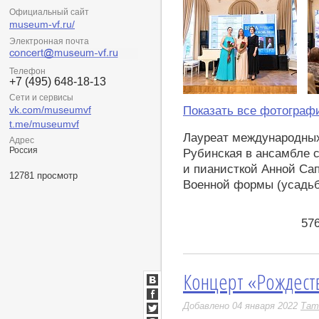
Официальный сайт
museum-vf.ru/
Электронная почта
Телефон
+7 (495) 648-18-13
Сети и сервисы
vk.com/museumvf
Показать все фотограф
t.me/museumvf
Лауреат международных
Адрес
Россия
Рубинская в ансамбле 
и пианисткой Анной Са
12781 просмотр
Военной формы (усадьб
57
Концерт «Рождест
ВКонтакте
Facebook
Добавлено 04 января 2022
Тат