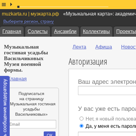
muzkarta.ru | музкарта.рф
«Музыкальная карта»: академи
Выберите регион, страну
Главная
Солисты
Ансамбли
Коллективы
Проекты
Музыкальная
Лента
Афиша
Новос
гостиная усадьбы
Авторизация
Васильчиковых
Музея военной
формы.
Главная
Ваш адрес электрон
Подписаться
на страницу
«Музыкальная гостиная
У вас уже есть паро
усадьбы
Васильчиковых»
Нет, я новый пользов
Да, у меня есть парол