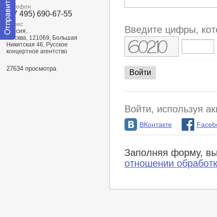
Телефон
(+7 495) 690-67-55
Адрес
Введите цифры, кот
Россия,
Москва, 121069, Большая
Отправить
Никитская 46, Русское
сообщение
концертное агентство
модератору
27634 просмотра
Войти, используя ак
ВКонтакте
Faceb
Заполняя форму, вы
отношении обработ