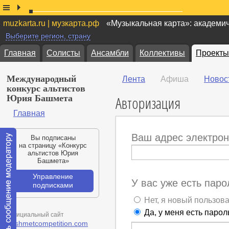
muzkarta.ru | музкарта.рф
«Музыкальная карта»: академи
Выберите регион, страну
Главная
Солисты
Ансамбли
Коллективы
Проекты
Международный
Лента
Афиша
Новос
конкурс альтистов
Авторизация
Юрия Башмета
Главная
Ваш адрес электрон
Вы подписаны
на страницу «Конкурс
альтистов Юрия
Башмета»
Управление
У вас уже есть паро
подписками
Нет, я новый пользов
Да, у меня есть парол
Официальный сайт
bashmetcompetition.com