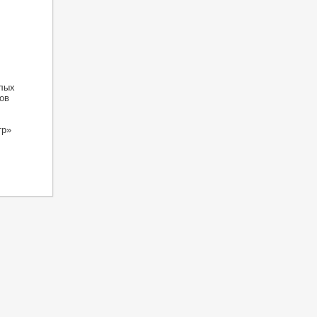
алых
ов
тр»