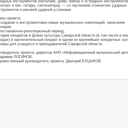
родных инструментов (балалаек, домр, баяна) и эстрадных инструментов
лектро- и бас- гитары, синтезатора), — со звучанием этнических ударных
струментов и роковой ударной установки.
апы проекта:
 создание и инструментовка новых музыкальных композиций, написание
енария;
 постановочно-репетиционный период;
 серия концертов в Домах культуры Самарской области (в том числе в м
родах) и заключительный концерт в одном из крупнейших концертных зал
мары для учащихся и преподавателей Самарской области.
ководитель проекта: директор АНО «Информационный музыкальный цен
адимир ЛОГИНОВ,
дожественный руководитель проекта: Дмитрий БУЦЫКОВ.