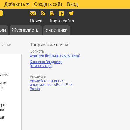
Добавить
Создать сайт
Вход
mail@muzkarta.ru
RSS
vk.com/muzkarta
fb.com/muzkarta
twitter.com/muzkarta
Поиск
Карта сайта
ции
Журналисты
Участники
татьи
Творческие связи
Солисты
Буцыков Дмитрий (балалайка)
Кошелев Владимир
(композитор)
ских
Ансамбли
Ансамбль народных
нит
инструментов «ВолгаFolk
ой
Band»
ора,
ра
ой