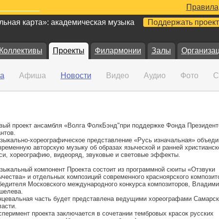
Правила
ьная карта»: академическая музыка
Поддержать проект
Коллективы
Проекты
Филармонии
Залы
Организа
а
Афиша
Новости
Видео
Аудио
Фото
С
вый проект ансамбля «Волга ФолкБэнд"при поддержке Фонда Президент
антов.
зыкально-хореографическое представление «Русь изначальная» объеди
временную авторскую музыку об образах языческой и ранней христианск
си, хореографию, видеоряд, звуковые и световые эффекты.
зыкальный компонент Проекта состоит из программной сюиты «Отзвуки
ычества» и отдельных композиций современного красноярского композит
бедителя Московского международного конкурса композиторов, Владими
шелева.
нцевальная часть будет представлена ведущими хореографами Самарск
ласти.
сперимент проекта заключается в сочетании тембровых красок русских