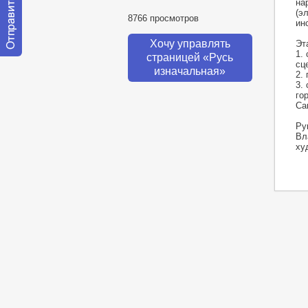
на
(э
8766 просмотров
ин
Хочу управлять
Эт
1.
страницей «Русь
Отправить
сц
изначальная»
сообщение
2.
модератору
3.
го
Са
Ру
Вл
ху