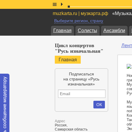
muzkarta.ru | музкарта.рф
«Музыкал
Выберите регион, страну
Главная
Солисты
Ансамбли
Цикл концертов
Лент
"Русь изначальная"
Главная
Подписаться
Но
на страницу «Русь
гр
изначальная»
Му
со
Ру
Му
яз
по
Ко
Та
Адрес
об
Россия,
Эк
Самарская область