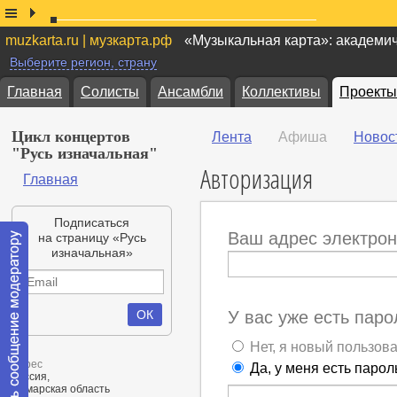
muzkarta.ru | музкарта.рф
«Музыкальная карта»: академи
Выберите регион, страну
Главная
Солисты
Ансамбли
Коллективы
Проекты
Цикл концертов
Лента
Афиша
Новос
"Русь изначальная"
Авторизация
Главная
Подписаться
Ваш адрес электрон
на страницу «Русь
изначальная»
У вас уже есть паро
Нет, я новый пользов
Адрес
Да, у меня есть парол
Россия,
Самарская область