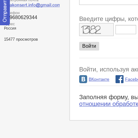
Электронная почта
Телефон
+79680629344
Введите цифры, кот
Адрес
Отправить
Россия
сообщение
модератору
15477 просмотров
Войти, используя ак
ВКонтакте
Faceb
Заполняя форму, вы
отношении обработ