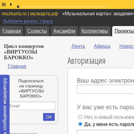
muzkarta.ru | музкарта.рф
«Музыкальная карта»: академи
Выберите регион, страну
Главная
Солисты
Ансамбли
Коллективы
Проекты
Цикл концертов
Лента
Афиша
Новос
«ВИРТУОЗЫ
Авторизация
БАРОККО»
Главная
Ваш адрес электрон
Подписаться
на страницу
«ВИРТУОЗЫ
БАРОККО»
У вас уже есть паро
Нет, я новый пользов
Да, у меня есть парол