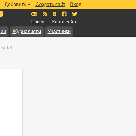
Добавить
Создать сайт
Вход
mail@muzkarta.ru
RSS
vk.com/muzkarta
fb.com/muzkarta
twitter.com/muzkarta
Поиск
Карта сайта
ции
Журналисты
Участники
татьи