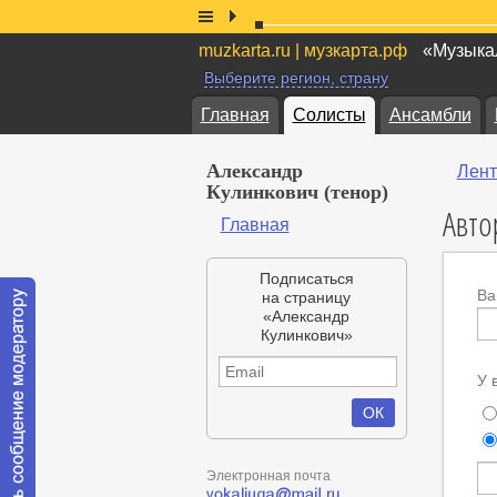
muzkarta.ru | музкарта.рф
«Музыкал
Выберите регион, страну
Главная
Солисты
Ансамбли
Александр
Лент
Кулинкович (тенор)
Авто
Главная
Подписаться
Ва
на страницу
«Александр
Кулинкович»
У 
Электронная почта