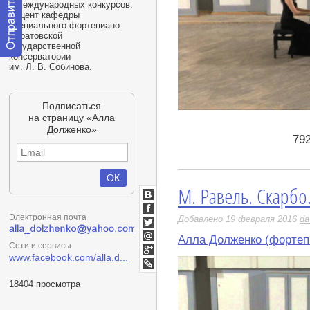
и международных конкурсов.
Доцент кафедры
специального фортепиано
Саратовской
государственной
консерватории
Отправить
им.
Л. В. Собинова
.
сообщение
модератору
Подписаться
http://youtu.be/iaEl4oAcvDY
на страницу «Алла
Долженко»
79
М. Равель. Скарбо
ВКонтакте
Электронная почта
Facebook
Добавлено 19 февраля 2016
da
Twitter
Алла Долженко (фортеп
Сети и сервисы
Мой
Мир
www.facebook.com/alla.d...
Google+
LiveJournal
18404 просмотра