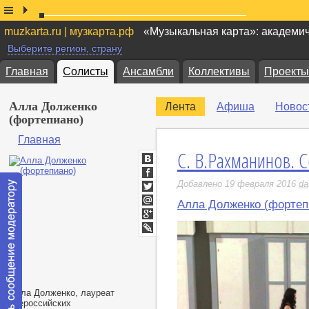
muzkarta.ru | музкарта.рф
«Музыкальная карта»: академи
Выберите регион, страну
Главная
Солисты
Ансамбли
Коллективы
Проекты
Алла Долженко
Лента
Афиша
Новос
(фортепиано)
Главная
С. В.Рахманинов. Со
ВКонтакте
Facebook
Добавлено 19 февраля 2016
da
Twitter
Алла Долженко (фортеп
Мой
Мир
Google+
LiveJournal
Алла Долженко, лауреат
всероссийских