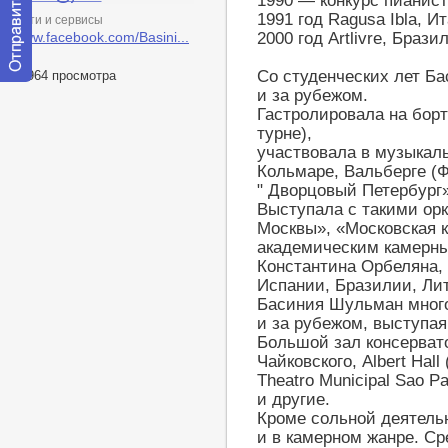
1990 — конкурс пианист
1991 год Ragusa Ibla, И
Сети и сервисы
www.facebook.com/Basini...
2000 год Artlivre, Брази
Со студенческих лет Ба
23964 просмотра
Отправить
и за рубежом.
сообщение
Гастролировала на борт
модератору
турне),
участвовала в музыкал
Кольмаре, Вальберге (Ф
" Дворцовый Петербург»
Выступала с такими орк
Москвы», «Московская 
академическим камерны
Константина Орбеляна,
Испании, Бразилии, Лит
Басиния Шульман много
и за рубежом, выступая
Большой зал консервато
Чайковского, Albert Hall
Theatro Municipal Sao Pa
и другие.
Кроме сольной деятельн
и в камерном жанре. С