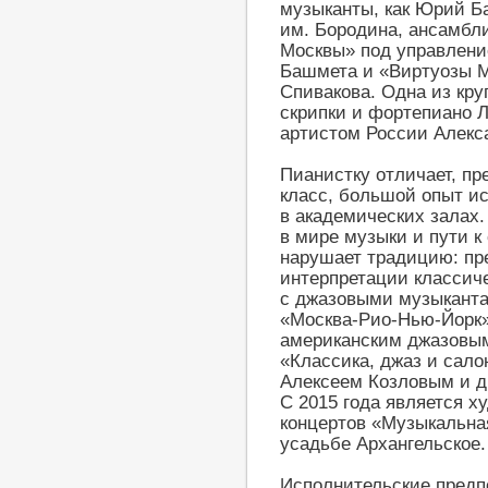
музыканты, как Юрий Б
им. Бородина, ансамбл
Москвы» под управлен
Башмета и «Виртуозы 
Спивакова. Одна из кру
скрипки и фортепиано Л
артистом России Алекс
Пианистку отличает, пр
класс, большой опыт и
в академических залах.
в мире музыки и пути 
нарушает традицию: пр
интерпретации классиче
с джазовыми музыканта
«Москва-Рио-Нью-Йорк
американским джазовым
«Классика, джаз и сал
Алексеем Козловым и др
С 2015 года является 
концертов «Музыкальная
усадьбе Архангельское.
Исполнительские пред