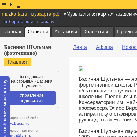
muzkarta.ru | музкарта.рф
«Музыкальная карта»: академи
Выберите регион, страну
Главная
Солисты
Ансамбли
Коллективы
Проекты
Басиния Шульман
Лента
Афиша
Новос
(фортепиано)
Главная
Вы подписаны
Басиния Шульман — ярк
на страницу «Басиния
фортепианной школы. Р
Шульман»
образование получила 
Управление
школе им. Гнесиных и в
подписками
Консерватории им. Чай
профессора Элисо Вирс
аспирантскую стажиров
Официальный сайт
руководством Евгения М
www.basia.ru
Электронная почта
Басиния Шульман лауре