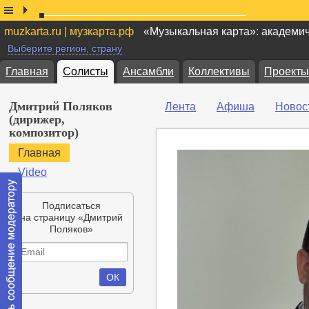
muzkarta.ru | музкарта.рф
«Музыкальная карта»: академи
Выберите регион, страну
Главная
Солисты
Ансамбли
Коллективы
Проекты
Дмитрий Поляков
Лента
Афиша
Новос
(дирижер,
композитор)
Главная
Video
Подписаться
на страницу «Дмитрий
Поляков»