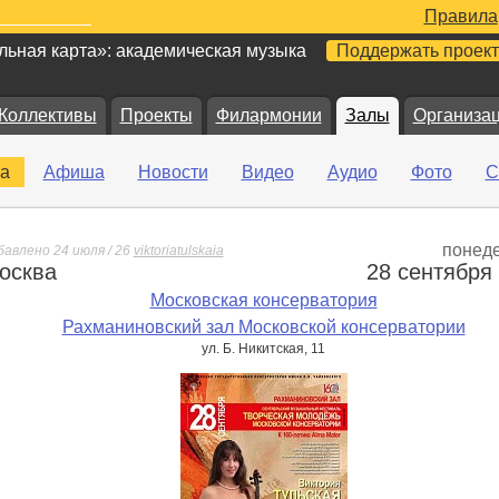
Правила
ьная карта»: академическая музыка
Поддержать проект
Коллективы
Проекты
Филармонии
Залы
Организа
а
Афиша
Новости
Видео
Аудио
Фото
С
понед
бавлено 24 июля / 26
viktoriatulskaia
осква
28 сентября
е
Московская консерватория
Рахманиновский зал Московской консерватории
ул. Б. Никитская, 11