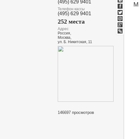
(495) 629 9401
М
ВКонтакт
Телефон кассы
Facebook
(495) 629 9401
Twitter
252 места
Мой
Мир
Адрес
Google+
Россия,
lj
Москва,
ул. Б. Никитская, 11
146697 просмотров