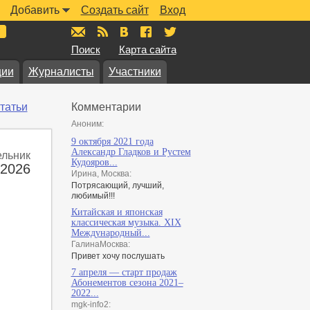
Добавить
Создать сайт
Вход
mail@muzkarta.ru
RSS
vk.com/muzkarta
fb.com/muzkarta
twitter.com/muzkarta
Поиск
Карта сайта
ции
Журналисты
Участники
татьи
Комментарии
Аноним:
9 октября 2021 года
Александр Гладков и Рустем
ельник
Кудояров...
 2026
Ирина, Москва:
Потрясающий, лучший,
любимый!!!
Китайская и японская
классическая музыка. XIX
Международный...
ГалинаМосква:
Привет хочу послушать
7 апреля — старт продаж
Абонементов сезона 2021–
2022...
mgk-info2: