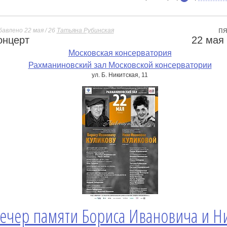
пя
бавлено 22 мая / 26
Татьяна Рубинская
онцерт
22 мая
е
Московская консерватория
Рахманиновский зал Московской консерватории
ул. Б. Никитская, 11
ечер памяти Бориса Ивановича и 