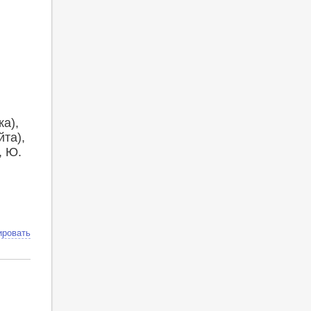
а),
та),
, Ю.
ировать