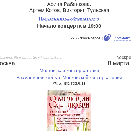
Арина Рабенкова,
Артём Котов, Виктория Тульская
Программа и подробное описание
Начало концерта в 19:00
2755 просмотров |
|
Коммент
воскр
бавлено 08 марта / 26
viktoriatulskaia
осква
8 марта
е
Московская консерватория
Рахманиновский зал Московской консерватории
ул. Б. Никитская, 11