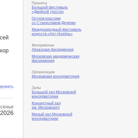
Проекты
Большой фестиваль
«Двойной трости»
Остров классики
со Станиславом Дяченко
Международный фестиваль
искусств «Арт-Ноябрь»
сей
й
Филармонии
 хор
Абхазская филармония
Московская академическая
филармония
Организации
Московская консерватория
ировать
Залы
Большой зал Московской
консерватории
Концертный зал
есенье
им. Мясковского
 2026
Малый зал Московской
консерватории