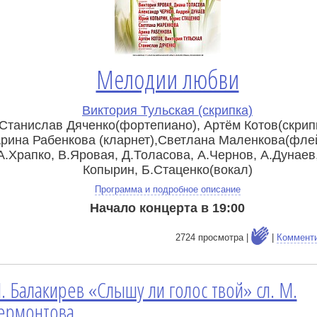
Мелодии любви
Виктория Тульская (скрипка)
Станислав Дяченко(фортепиано), Артём Котов(скрипк
рина Рабенкова (кларнет),Светлана Маленкова(флей
А.Храпко, В.Яровая, Д.Толасова, А.Чернов, А.Дунаев
Копырин, Б.Стаценко(вокал)
Программа и подробное описание
Начало концерта в 19:00
2724 просмотра |
|
Коммент
. Балакирев «Слышу ли голос твой» сл. М.
е
ермонтова