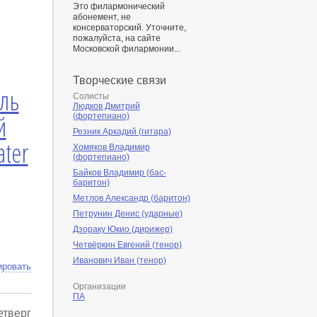
Это филармонический
абонемент, не
консерваторский. Уточните,
пожалуйста, на сайте
Московской филармонии...
Творческие связи
ль
Солисты
Людков Дмитрий
й
(фортепиано)
Резник Аркадий (гитара)
ter
Хомяков Владимир
(фортепиано)
Байков Владимир (бас-
баритон)
Метлов Александр (баритон)
Петрунин Денис (ударные)
Дзораку Юкио (дирижер)
Четвёркин Евгений (тенор)
Иванович Иван (тенор)
ировать
Организации
ПА
етверг