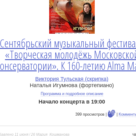
Сентябрьский музыкальный фестива
«Творческая молодёжь Московско
онсерватории». К 160-летию Alma Ma
Виктория Тульская (скрипка)
Наталья Игумнова (фортепиано)
Программа и подробное описание
Начало концерта в 19:00
399 просмотров |
|
Коммент
ч
бавлено 11 июня / 26
Мария_Кошманова