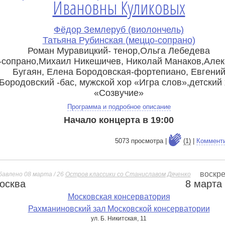
Ивановны Куликовых
Фёдор Землеруб (виолончель)
Татьяна Рубинская (меццо-сопрано)
Роман Муравицкий- тенор,Ольга Лебедева
-сопрано,Михаил Никешичев, Николай Манаков,Алек
Бугаян, Елена Бородовская-фортепиано, Евгени
Бородовский -бас, мужской хор «Игра слов»,детский
«Созвучие»
Программа и подробное описание
Начало концерта в 19:00
5073 просмотра |
(1)
|
Коммент
воскр
бавлено 08 марта / 26
Остров классики со Станиславом Дяченко
осква
8 марта
е
Московская консерватория
Рахманиновский зал Московской консерватории
ул. Б. Никитская, 11