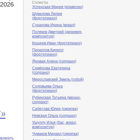
Солисты
 2026
Успенская Мария (клавесин)
Шувалова Лилия
(фортепиано)
Суханова Ирина (вокал)
Поляков Дмитрий (дирижер,
композитор)
Кощеев Иван (фортепиано)
Прокопов Кирилл
(фортепиано)
Яровая Алина (сопрано)
Семёнова Екатерина
(сопрано)
Мирославский Эмиль (гобой)
Соловьева Ольга
(фортепиано)
Рубинская Татьяна (меццо-
сопрано)
т»
Сабитова Юлия (скрипка)
Невская Ольга (сопрано)
Ушуллу Илья (бас, вокал,
композитор)
Чумаков Михаил (скрипка)
ировать