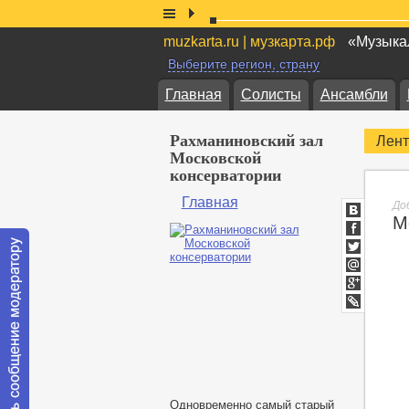
muzkarta.ru | музкарта.рф
«Музыкал
Выберите регион, страну
Главная
Солисты
Ансамбли
Рахманиновский зал
Лент
Московской
консерватории
Главная
До
М
ВКонтакт
Facebook
Twitter
Мой
Мир
Google+
lj
Одновременно самый старый