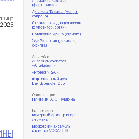
Адрианова Светлана
(фортепиано)
Дивакова Татьяна (меццо-
сопрано)
тница
Строганов Федор (клавесин,
 2026
композитор, орган)
Павлихина Ирина (скрипка)
Жук Валентин (дирижер,
скрипка)
Ансамбли
Ансамбль солистов
«Anteludium»
«Project N.&A.»
Фортепианный дуэт
Davidsbundler Duo
Организации
ГМИИ им. А. С. Пушкина
Коллективы
Камерный оркестр Игоря
Лермана
Московский ансамбль
Нины
солистов VOCALITIS