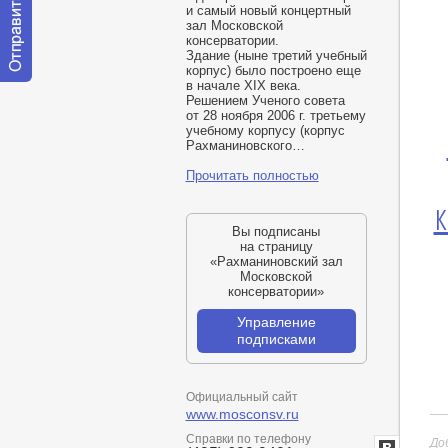
и самый новый концертный
зал Московской
консерватории.
Здание
(
ныне третий учебный
корпус) было построено еще
в начале XIX века.
Отправить
Решением Ученого совета
сообщение
от 28 ноября 2006 г. третьему
модератору
учебному корпусу
(
корпус
Рахманиновского…
Прочитать полностью
к
Вы подписаны
на страницу
«Рахманиновский зал
Московской
консерватории»
Управление
подписками
Официальный сайт
www.mosconsv.ru
Справки по телефону
До